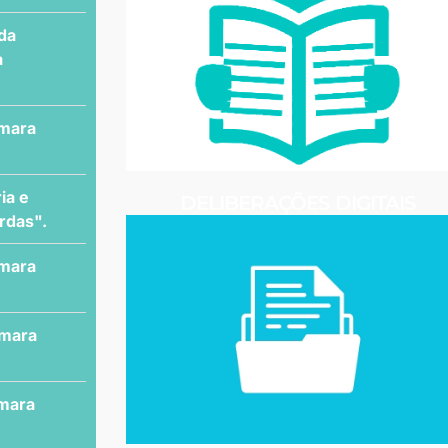
 da
a
âmara
ia e
DELIBERAÇÕES DIGITAIS
rdas".
âmara
âmara
âmara