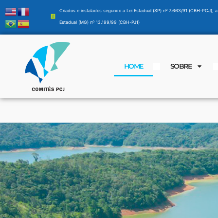
Criados e instalados segundo a Lei Estadual (SP) nº 7.663/91 (CBH-PCJ); a
Estadual (MG) nº 13.199/99 (CBH-PJ1)
HOME
SOBRE