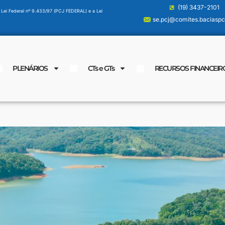
(19) 3437-2101
 Lei Federal nº 9.433/97 (PCJ FEDERAL) e a Lei
se.pcj@comites.baciaspcj
PLENÁRIOS
CTs e GTs
RECURSOS FINANCEIR