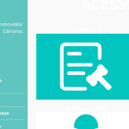
ACESS
promovidos
LICITAÇÕES
 Câmaras
e
NEWS COMITÊS
ntos
e