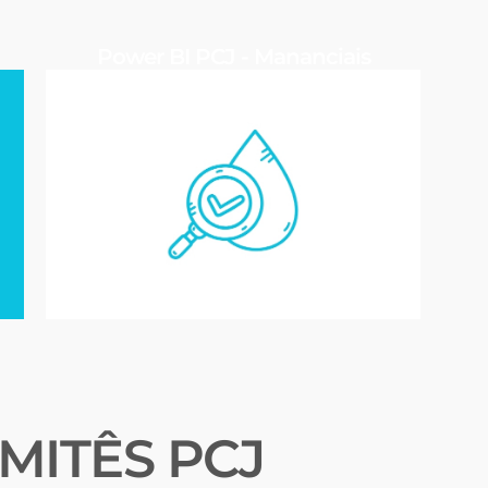
Power BI PCJ - Mananciais
MITÊS PCJ