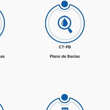
CT-PB
ças
Plano de Bacias