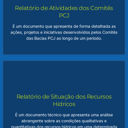
região, contemplando diagnósticos, metas, ações e
Relatório de Atividades dos Comitês
investimentos necessários para garantir a qualidade e a
quantidade dos recursos hídricos.
PCJ
É um documento que apresenta de forma detalhada as
LEIA MAIS
ações, projetos e iniciativas desenvolvidos pelos Comitês
das Bacias PCJ ao longo de um período.
Relatório de Atividades dos Comitês PCJ
O relatório também serve como um importante instrumento
de transparência, comunicação e prestação de contas,
permitindo que a sociedade acompanhe os resultados
Relatório de Situação dos Recursos
alcançados e os desafios enfrentados, consolidando a
relevância dos Comitês PCJ como agentes promotores de
Hídricos
sustentabilidade e desenvolvimento regional.
É um documento técnico que apresenta uma análise
abrangente sobre as condições qualitativas e
LEIA MAIS
quantitativas dos recursos hídricos em uma determinada