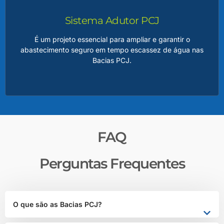
água, minimizar os impactos de estiagens prolongadas e
regularizar a vazão dos rios, beneficiando milhões de
Sistema Adutor PCJ
pessoas.
É um projeto essencial para ampliar e garantir o
abastecimento seguro em tempo escassez de água nas
Bacias PCJ.
LEIA MAIS
Adutor PCJ
FAQ
A adutora será responsável por transportar água de
pontos estratégicos de captação até os sistemas de
Perguntas Frequentes
distribuição, atendendo às crescentes demandas das
populações urbanas e atividades econômicas da região.
O que são as Bacias PCJ?
LEIA MAIS