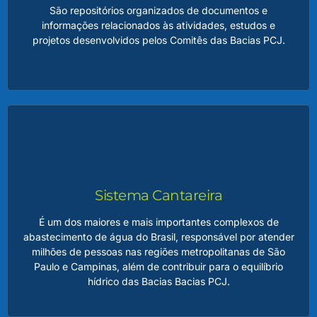
São repositórios organizados de documentos e
informações relacionados às atividades, estudos e
LEIA MAIS
projetos desenvolvidos pelos Comitês das Bacias PCJ.
Arquivos PCJ
Esses arquivos incluem registros históricos, relatórios
técnicos, dados hidrológicos, atas de reuniões, materiais
educativos e outros conteúdos relevantes para a gestão
dos recursos hídricos na região. Esse acervo é essencial
Sistema Cantareira
para preservar a memória institucional, garantir a
transparência das ações dos Comitês e oferecer suporte
É um dos maiores e mais importantes complexos de
técnico para estudos e planejamentos futuros.
abastecimento de água do Brasil, responsável por atender
milhões de pessoas nas regiões metropolitanas de São
Paulo e Campinas, além de contribuir para o equilíbrio
LEIA MAIS
hídrico das Bacias Bacias PCJ.