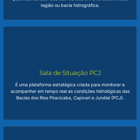
região ou bacia hidrográfica.
Relatório de Situação dos Recursos Hídricos
Esse relatório reúne informações essenciais, como dados
de monitoramento, avaliação de usos da água, balanço
hídrico e identificação de conflitos ou potenciais riscos ao
uso sustentável dos recursos.
Sala de Situação PCJ
É uma plataforma estratégica criada para monitorar e
acompanhar em tempo real as condições hidrológicas das
LEIA MAIS
Bacias dos Rios Piracicaba, Capivari e Jundiaí (PCJ).
Sala de Situação PCJ