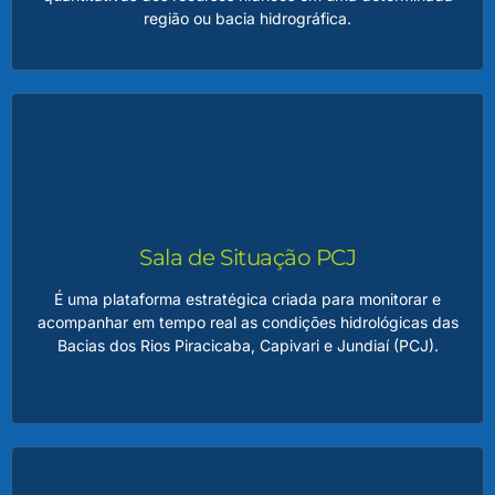
região ou bacia hidrográfica.
Relatório de Situação dos Recursos Hídricos
Esse relatório reúne informações essenciais, como dados
de monitoramento, avaliação de usos da água, balanço
hídrico e identificação de conflitos ou potenciais riscos ao
uso sustentável dos recursos.
Sala de Situação PCJ
É uma plataforma estratégica criada para monitorar e
acompanhar em tempo real as condições hidrológicas das
LEIA MAIS
Bacias dos Rios Piracicaba, Capivari e Jundiaí (PCJ).
Sala de Situação PCJ