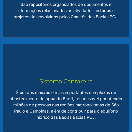
São repositórios organizados de documentos e
informações relacionados às atividades, estudos e
LEIA MAIS
projetos desenvolvidos pelos Comitês das Bacias PCJ.
Arquivos PCJ
Esses arquivos incluem registros históricos, relatórios
técnicos, dados hidrológicos, atas de reuniões, materiais
educativos e outros conteúdos relevantes para a gestão
dos recursos hídricos na região. Esse acervo é essencial
Sistema Cantareira
para preservar a memória institucional, garantir a
transparência das ações dos Comitês e oferecer suporte
É um dos maiores e mais importantes complexos de
técnico para estudos e planejamentos futuros.
abastecimento de água do Brasil, responsável por atender
milhões de pessoas nas regiões metropolitanas de São
Paulo e Campinas, além de contribuir para o equilíbrio
LEIA MAIS
hídrico das Bacias Bacias PCJ.