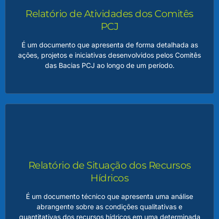
região, contemplando diagnósticos, metas, ações e
Relatório de Atividades dos Comitês
investimentos necessários para garantir a qualidade e a
quantidade dos recursos hídricos.
PCJ
É um documento que apresenta de forma detalhada as
LEIA MAIS
ações, projetos e iniciativas desenvolvidos pelos Comitês
das Bacias PCJ ao longo de um período.
Relatório de Atividades dos Comitês PCJ
O relatório também serve como um importante instrumento
de transparência, comunicação e prestação de contas,
permitindo que a sociedade acompanhe os resultados
Relatório de Situação dos Recursos
alcançados e os desafios enfrentados, consolidando a
relevância dos Comitês PCJ como agentes promotores de
Hídricos
sustentabilidade e desenvolvimento regional.
É um documento técnico que apresenta uma análise
abrangente sobre as condições qualitativas e
LEIA MAIS
quantitativas dos recursos hídricos em uma determinada