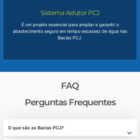
água, minimizar os impactos de estiagens prolongadas e
regularizar a vazão dos rios, beneficiando milhões de
Sistema Adutor PCJ
pessoas.
É um projeto essencial para ampliar e garantir o
abastecimento seguro em tempo escassez de água nas
Bacias PCJ.
LEIA MAIS
Adutor PCJ
FAQ
A adutora será responsável por transportar água de
pontos estratégicos de captação até os sistemas de
Perguntas Frequentes
distribuição, atendendo às crescentes demandas das
populações urbanas e atividades econômicas da região.
O que são as Bacias PCJ?
LEIA MAIS