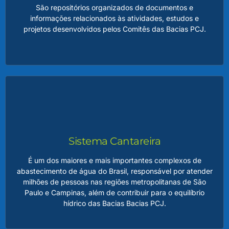
São repositórios organizados de documentos e
informações relacionados às atividades, estudos e
LEIA MAIS
projetos desenvolvidos pelos Comitês das Bacias PCJ.
Arquivos PCJ
Esses arquivos incluem registros históricos, relatórios
técnicos, dados hidrológicos, atas de reuniões, materiais
educativos e outros conteúdos relevantes para a gestão
dos recursos hídricos na região. Esse acervo é essencial
Sistema Cantareira
para preservar a memória institucional, garantir a
transparência das ações dos Comitês e oferecer suporte
É um dos maiores e mais importantes complexos de
técnico para estudos e planejamentos futuros.
abastecimento de água do Brasil, responsável por atender
milhões de pessoas nas regiões metropolitanas de São
Paulo e Campinas, além de contribuir para o equilíbrio
LEIA MAIS
hídrico das Bacias Bacias PCJ.