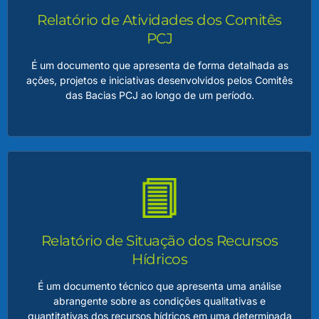
região, contemplando diagnósticos, metas, ações e
Relatório de Atividades dos Comitês
investimentos necessários para garantir a qualidade e a
quantidade dos recursos hídricos.
PCJ
É um documento que apresenta de forma detalhada as
LEIA MAIS
ações, projetos e iniciativas desenvolvidos pelos Comitês
das Bacias PCJ ao longo de um período.
Relatório de Atividades dos Comitês PCJ
O relatório também serve como um importante instrumento
de transparência, comunicação e prestação de contas,
permitindo que a sociedade acompanhe os resultados
Relatório de Situação dos Recursos
alcançados e os desafios enfrentados, consolidando a
relevância dos Comitês PCJ como agentes promotores de
Hídricos
sustentabilidade e desenvolvimento regional.
É um documento técnico que apresenta uma análise
abrangente sobre as condições qualitativas e
LEIA MAIS
quantitativas dos recursos hídricos em uma determinada