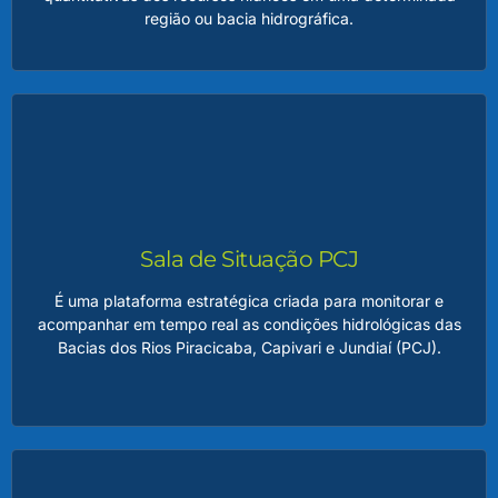
região ou bacia hidrográfica.
Relatório de Situação dos Recursos Hídricos
Esse relatório reúne informações essenciais, como dados
de monitoramento, avaliação de usos da água, balanço
hídrico e identificação de conflitos ou potenciais riscos ao
uso sustentável dos recursos.
Sala de Situação PCJ
É uma plataforma estratégica criada para monitorar e
acompanhar em tempo real as condições hidrológicas das
LEIA MAIS
Bacias dos Rios Piracicaba, Capivari e Jundiaí (PCJ).
Sala de Situação PCJ