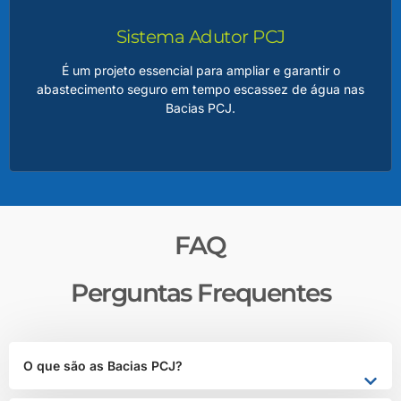
água, minimizar os impactos de estiagens prolongadas e
regularizar a vazão dos rios, beneficiando milhões de
Sistema Adutor PCJ
pessoas.
É um projeto essencial para ampliar e garantir o
abastecimento seguro em tempo escassez de água nas
Bacias PCJ.
LEIA MAIS
Adutor PCJ
FAQ
A adutora será responsável por transportar água de
pontos estratégicos de captação até os sistemas de
Perguntas Frequentes
distribuição, atendendo às crescentes demandas das
populações urbanas e atividades econômicas da região.
O que são as Bacias PCJ?
LEIA MAIS