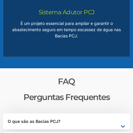
água, minimizar os impactos de estiagens prolongadas e
regularizar a vazão dos rios, beneficiando milhões de
Sistema Adutor PCJ
pessoas.
É um projeto essencial para ampliar e garantir o
abastecimento seguro em tempo escassez de água nas
Bacias PCJ.
LEIA MAIS
Adutor PCJ
FAQ
A adutora será responsável por transportar água de
pontos estratégicos de captação até os sistemas de
Perguntas Frequentes
distribuição, atendendo às crescentes demandas das
populações urbanas e atividades econômicas da região.
O que são as Bacias PCJ?
LEIA MAIS