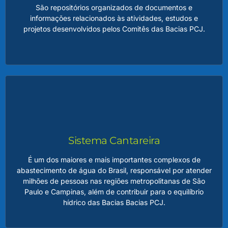
São repositórios organizados de documentos e
informações relacionados às atividades, estudos e
LEIA MAIS
projetos desenvolvidos pelos Comitês das Bacias PCJ.
Arquivos PCJ
Esses arquivos incluem registros históricos, relatórios
técnicos, dados hidrológicos, atas de reuniões, materiais
educativos e outros conteúdos relevantes para a gestão
dos recursos hídricos na região. Esse acervo é essencial
Sistema Cantareira
para preservar a memória institucional, garantir a
transparência das ações dos Comitês e oferecer suporte
É um dos maiores e mais importantes complexos de
técnico para estudos e planejamentos futuros.
abastecimento de água do Brasil, responsável por atender
milhões de pessoas nas regiões metropolitanas de São
Paulo e Campinas, além de contribuir para o equilíbrio
LEIA MAIS
hídrico das Bacias Bacias PCJ.