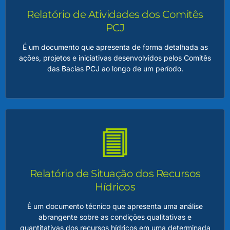
região, contemplando diagnósticos, metas, ações e
Relatório de Atividades dos Comitês
investimentos necessários para garantir a qualidade e a
quantidade dos recursos hídricos.
PCJ
É um documento que apresenta de forma detalhada as
LEIA MAIS
ações, projetos e iniciativas desenvolvidos pelos Comitês
das Bacias PCJ ao longo de um período.
Relatório de Atividades dos Comitês PCJ
O relatório também serve como um importante instrumento
de transparência, comunicação e prestação de contas,
permitindo que a sociedade acompanhe os resultados
Relatório de Situação dos Recursos
alcançados e os desafios enfrentados, consolidando a
relevância dos Comitês PCJ como agentes promotores de
Hídricos
sustentabilidade e desenvolvimento regional.
É um documento técnico que apresenta uma análise
abrangente sobre as condições qualitativas e
LEIA MAIS
quantitativas dos recursos hídricos em uma determinada