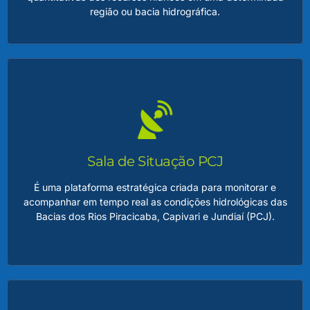
região ou bacia hidrográfica.
Relatório de Situação dos Recursos Hídricos
Esse relatório reúne informações essenciais, como dados
de monitoramento, avaliação de usos da água, balanço
hídrico e identificação de conflitos ou potenciais riscos ao
uso sustentável dos recursos.
Sala de Situação PCJ
É uma plataforma estratégica criada para monitorar e
acompanhar em tempo real as condições hidrológicas das
LEIA MAIS
Bacias dos Rios Piracicaba, Capivari e Jundiaí (PCJ).
Sala de Situação PCJ