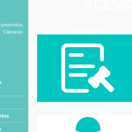
ACESS
promovidos
LICITAÇÕES
 Câmaras
e
NEWS COMITÊS
ntos
e