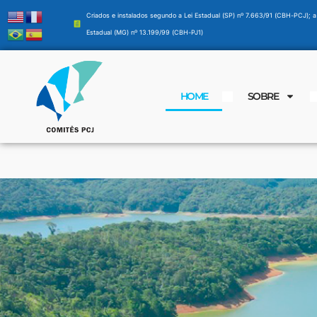
Criados e instalados segundo a Lei Estadual (SP) nº 7.663/91 (CBH-PCJ); a
Estadual (MG) nº 13.199/99 (CBH-PJ1)
HOME
SOBRE