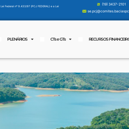
(19) 3437-2101
 Lei Federal nº 9.433/97 (PCJ FEDERAL) e a Lei
se.pcj@comites.baciaspcj
PLENÁRIOS
CTs e GTs
RECURSOS FINANCEIR