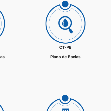
CT-PB
ças
Plano de Bacias