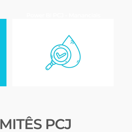
Power BI PCJ - Mananciais
MITÊS PCJ