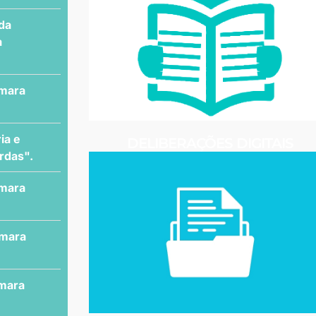
 da
a
âmara
ia e
DELIBERAÇÕES DIGITAIS
rdas".
âmara
âmara
âmara