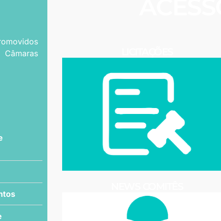
ACESS
promovidos
LICITAÇÕES
 Câmaras
e
NEWS COMITÊS
ntos
e