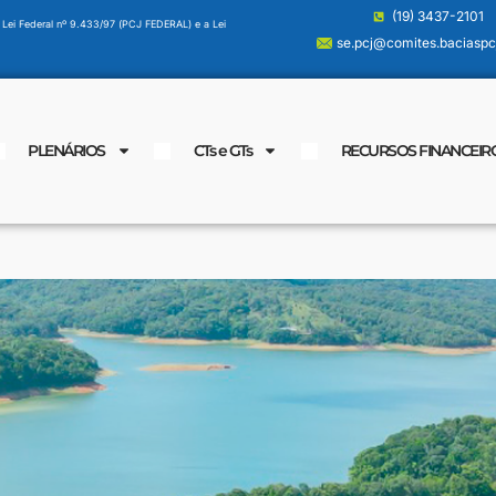
(19) 3437-2101
 Lei Federal nº 9.433/97 (PCJ FEDERAL) e a Lei
se.pcj@comites.baciaspcj
PLENÁRIOS
CTs e GTs
RECURSOS FINANCEIR