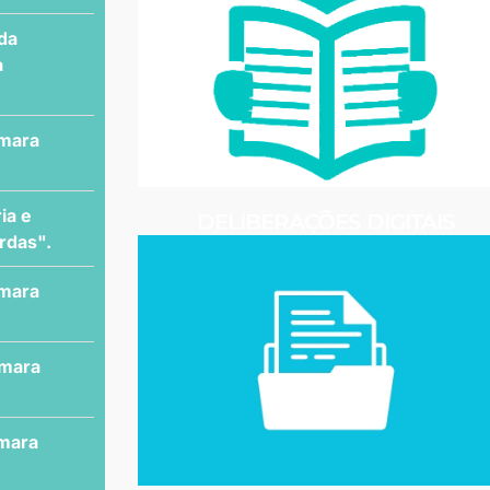
 da
a
âmara
ia e
DELIBERAÇÕES DIGITAIS
rdas".
âmara
âmara
âmara