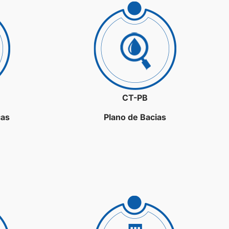
CT-PB
ças
Plano de Bacias