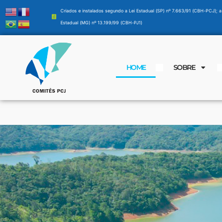
Criados e instalados segundo a Lei Estadual (SP) nº 7.663/91 (CBH-PCJ); a
Estadual (MG) nº 13.199/99 (CBH-PJ1)
HOME
SOBRE