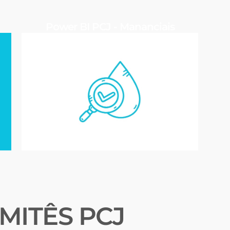
Power BI PCJ - Mananciais
MITÊS PCJ