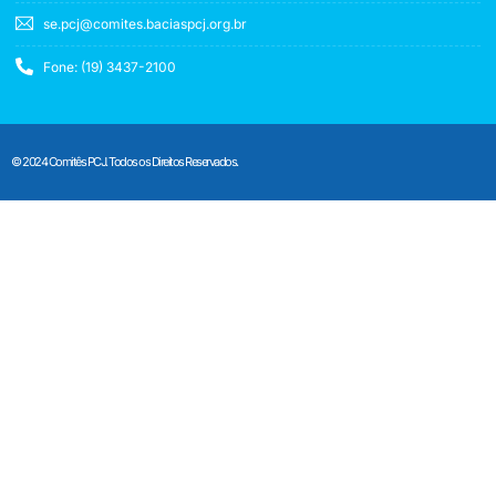
se.pcj@comites.baciaspcj.org.br
Fone: (19) 3437-2100
© 2024 Comitês PCJ. Todos os Direitos Reservados.