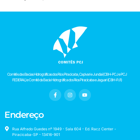
Comitês das Bacias Hidrográficas dos Rios Piracicaba, Capivari e Jundiaí (CBH-PCJ e PCJ
FEDERAL) e Comitê da Bacia Hidrográfica dos Rios Piracicaba e Jaguari (CBH-PJ1)
Endereço
Rua Alfredo Guedes nº 1949 - Sala 604 - Ed. Racz Center -
Piracicaba-SP - 13416-901