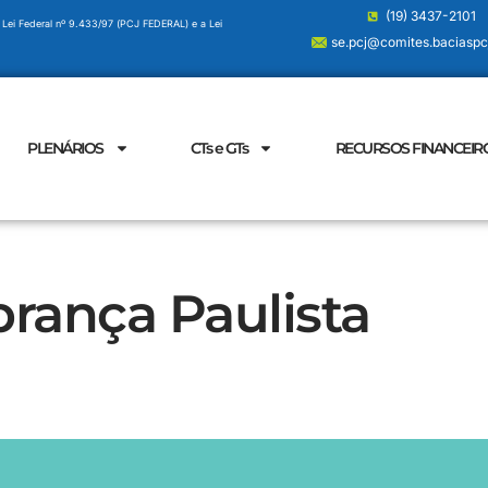
(19) 3437-2101
 Lei Federal nº 9.433/97 (PCJ FEDERAL) e a Lei
se.pcj@comites.baciaspcj
PLENÁRIOS
CTs e GTs
RECURSOS FINANCEIR
rança Paulista