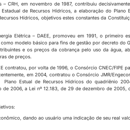
 – CRH, em novembro de 1987, contribuiu decisivamente 
 Estadual de Recursos Hídricos, a elaboração do Plano 
ecursos Hídricos, objetivos estes constantes da Constitui
Energia Elétrica – DAEE, promoveu em 1991, o primeiro 
da como modelo básico para fins de gestão por decreto do 
ontribuintes e os preços da cobrança pelo uso da água, a
uras de preços.
EE contratou, por volta de 1996, o Consórcio CNEC/FIPE p
ecentemente, em 2004, contratou o Consórcio JMR/Engeco
 Plano Estual de Recursos Hídricos do quadriênio 2004
o de 2006, a Lei nº 12.183, de 29 de dezembro de 2005, q
etivos:
onômico, dando ao usuário uma indicação de seu real valo