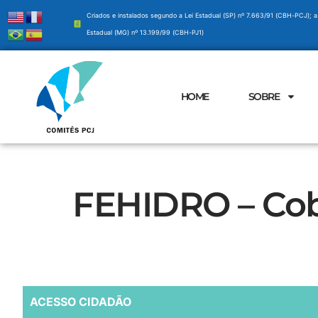
Criados e instalados segundo a Lei Estadual (SP) nº 7.663/91 (CBH-PCJ); a
Estadual (MG) nº 13.199/99 (CBH-PJ1)
HOME
SOBRE
FEHIDRO – Cob
ACESSO CIDADÃO