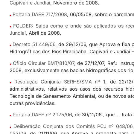
Capivari e Jundiaí
, Novembro de 2008.
Portaria DAEE 717/2008
, 06/05/08, sobre o parcelam
FOLDER: Saiba como e onde são aplicados os recurs
Jundiaí
, Abril de 2008.
Decreto 51.449/06
, de 29/12/06, que Aprova e fixa 
Hidrográficas dos Rios Piracicaba, Capivari e Jundiaí 
Ofício Circular BMT/810/07
, de 27/12/07, Ref.: Inst
2008, exclusivamente nas bacias hidrográficas dos rios
Resolução Conjunta SERHS/SMA nº 1
, de 22/12/
administrativos, relativos aos usos dos recursos 
Tecnologia de Saneamento Ambiental, ou de novos ato
outras providências.
Portaria DAEE nº 2.175/06
, de 30/11/06 , que … trat
Deliberação Conjunta dos Comitês PCJ nº 048/0
053/06
, de 21/11/06, que Aprova a proposta para 