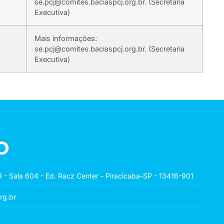
se.pcj@comites.baciaspcj.org.br. (Secretaria
Executiva)
Mais informações:
se.pcj@comites.baciaspcj.org.br. (Secretaria
Executiva)
o
 - Sala 604 - Ed. Racz Center - Piracicaba-SP - 13416-901
rg.br