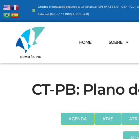
Criados e instalados segundo a Lei Estadual (SP) nº 7.663/91 (CBH-PCJ); a
Estadual (MG) nº 13.199/99 (CBH-PJ1)
HOME
SOBRE
CT-PB: Plano d
AGENDA
ATAS
ATR
GT-