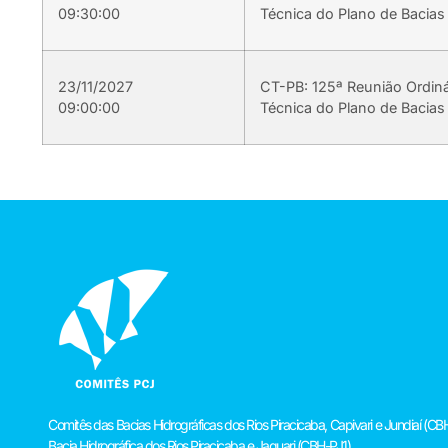
09:30:00
Técnica do Plano de Bacias
23/11/2027
CT-PB: 125ª Reunião Ordin
09:00:00
Técnica do Plano de Bacias
Comitês das Bacias Hidrográficas dos Rios Piracicaba, Capivari e Jundiaí 
Bacia Hidrográfica dos Rios Piracicaba e Jaguari (CBH-PJ1)