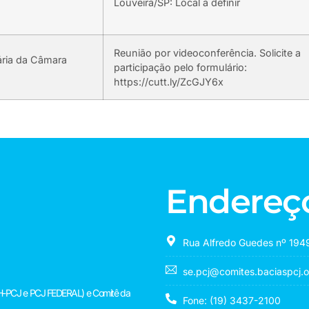
Louveira/SP: Local a definir
Reunião por videoconferência. Solicite a
ária da Câmara
participação pelo formulário:
https://cutt.ly/ZcGJY6x
Endereç
Rua Alfredo Guedes nº 1949
se.pcj@comites.baciaspcj.o
(CBH-PCJ e PCJ FEDERAL) e Comitê da
Fone: (19) 3437-2100