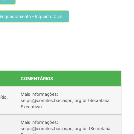
Enquadramento - Inquérito Civil
COMENTÁRIOS
Mais informações:
Rio,
se.pcj@comites.baciaspcj.org.br (Secretaria
Executiva)
Mais informações:
se.pcj@comites.baciaspcj.org.br. (Secretaria