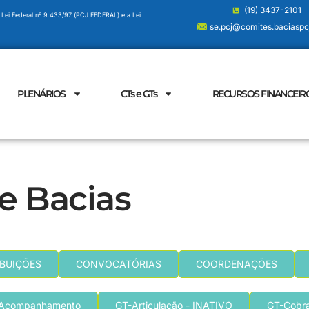
(19) 3437-2101
 Lei Federal nº 9.433/97 (PCJ FEDERAL) e a Lei
se.pcj@comites.baciaspcj
PLENÁRIOS
CTs e GTs
RECURSOS FINANCEIR
e Bacias
IBUIÇÕES
CONVOCATÓRIAS
COORDENAÇÕES
Acompanhamento
GT-Articulação - INATIVO
GT-Cobr