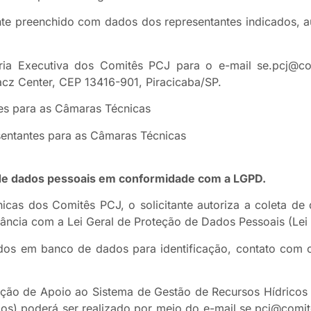
e preenchido com dados dos representantes indicados, au
ia Executiva dos Comitês PCJ para o e-mail se.pcj@com
cz Center, CEP 13416-901, Piracicaba/SP.
es para as Câmaras Técnicas
entantes para as Câmaras Técnicas
e dados pessoais em conformidade com a LGPD.
cas dos Comitês PCJ, o solicitante autoriza a coleta d
ncia com a Lei Geral de Proteção de Dados Pessoais (Lei
s em banco de dados para identificação, contato com o
ção de Apoio ao Sistema de Gestão de Recursos Hídricos
os) poderá ser realizado por meio do e-mail se.pcj@comit