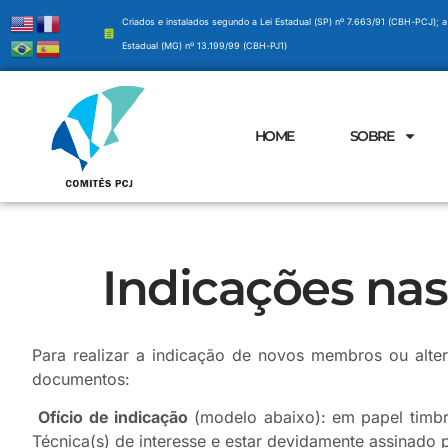
Criados e instalados segundo a Lei Estadual (SP) nº 7.663/91 (CBH-PCJ); a
Estadual (MG) nº 13.199/99 (CBH-PJ1)
HOME
SOBRE
Indicações nas
Para realizar a indicação de novos membros ou alte
documentos:
Ofício de indicação
(modelo abaixo): em papel timbr
Técnica(s) de interesse e estar devidamente assinado 