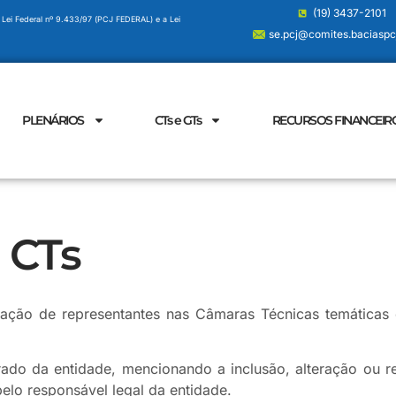
(19) 3437-2101
 Lei Federal nº 9.433/97 (PCJ FEDERAL) e a Lei
se.pcj@comites.baciaspcj
PLENÁRIOS
CTs e GTs
RECURSOS FINANCEIR
 CTs
ração de representantes nas Câmaras Técnicas temáticas
ado da entidade, mencionando a inclusão, alteração ou 
pelo responsável legal da entidade.