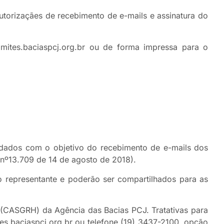
torizaçães de recebimento de e-mails e assinatura do
ites.baciaspcj.org.br ou de forma impressa para o
e dados com o objetivo do recebimento de e-mails dos
 nº13.709 de 14 de agosto de 2018).
 representante e poderão ser compartilhados para as
 (CASGRH) da Agência das Bacias PCJ. Tratativas para
es.baciaspcj.org.br ou telefone (19) 3437-2100, opção