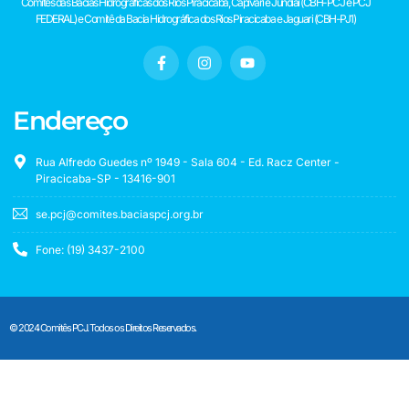
Comitês das Bacias Hidrográficas dos Rios Piracicaba, Capivari e Jundiaí (CBH-PCJ e PCJ
FEDERAL) e Comitê da Bacia Hidrográfica dos Rios Piracicaba e Jaguari (CBH-PJ1)
Endereço
Rua Alfredo Guedes nº 1949 - Sala 604 - Ed. Racz Center -
Piracicaba-SP - 13416-901
se.pcj@comites.baciaspcj.org.br
Fone: (19) 3437-2100
© 2024 Comitês PCJ. Todos os Direitos Reservados.