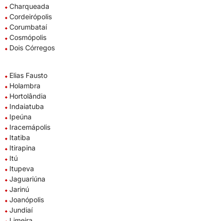
Charqueada
Cordeirópolis
Corumbataí
Cosmópolis
Dois Córregos
Elias Fausto
Holambra
Hortolândia
Indaiatuba
Ipeúna
Iracemápolis
Itatiba
Itirapina
Itú
Itupeva
Jaguariúna
Jarinú
Joanópolis
Jundiaí
Limeira