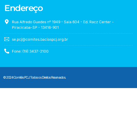
Endereço
Rua Alfredo Guedes nº 1949 - Sala 604 - Ed. Racz Center -
Piracicaba-SP - 13416-901
se.pcj@comites.baciaspcj.org.br
Fone: (19) 3437-2100
© 2024 Comitês PCJ. Todos os Direitos Reservados.