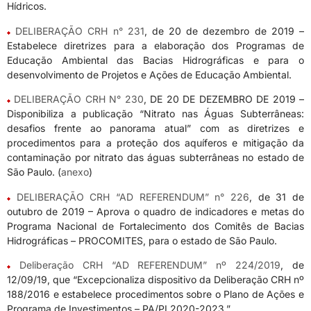
Hídricos.
DELIBERAÇÃO CRH n° 231
, de 20 de dezembro de 2019 –
Estabelece diretrizes para a elaboração dos Programas de
Educação Ambiental das Bacias Hidrográficas e para o
desenvolvimento de Projetos e Ações de Educação Ambiental.
DELIBERAÇÃO CRH N° 230
, DE 20 DE DEZEMBRO DE 2019 –
Disponibiliza a publicação “Nitrato nas Águas Subterrâneas:
desafios frente ao panorama atual” com as diretrizes e
procedimentos para a proteção dos aquíferos e mitigação da
contaminação por nitrato das águas subterrâneas no estado de
São Paulo. (
anexo
)
DELIBERAÇÃO CRH “AD REFERENDUM” n° 226
, de 31 de
outubro de 2019 – Aprova o quadro de indicadores e metas do
Programa Nacional de Fortalecimento dos Comitês de Bacias
Hidrográficas – PROCOMITES, para o estado de São Paulo.
Deliberação CRH “AD REFERENDUM” nº 224/2019
, de
12/09/19, que “Excepcionaliza dispositivo da Deliberação CRH nº
188/2016 e estabelece procedimentos sobre o Plano de Ações e
Programa de Investimentos – PA/PI 2020-2023.”