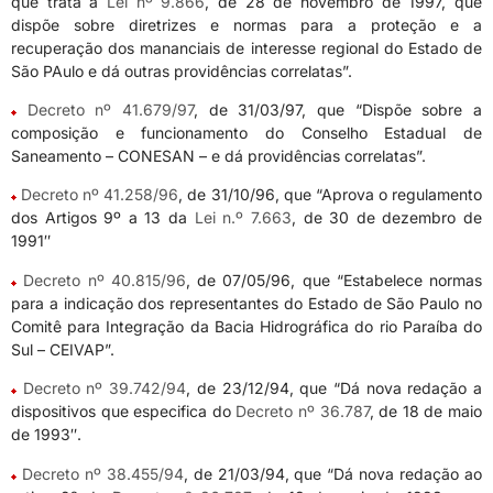
que trata a
Lei nº 9.866
, de 28 de novembro de 1997, que
dispõe sobre diretrizes e normas para a proteção e a
recuperação dos mananciais de interesse regional do Estado de
São PAulo e dá outras providências correlatas”.
Decreto nº 41.679/97
, de 31/03/97, que “Dispõe sobre a
composição e funcionamento do Conselho Estadual de
Saneamento – CONESAN – e dá providências correlatas”.
Decreto nº 41.258/96
, de 31/10/96, que “Aprova o regulamento
dos Artigos 9º a 13 da
Lei n.º 7.663
, de 30 de dezembro de
1991″
Decreto nº 40.815/96
, de 07/05/96, que “Estabelece normas
para a indicação dos representantes do Estado de São Paulo no
Comitê para Integração da Bacia Hidrográfica do rio Paraíba do
Sul – CEIVAP”.
Decreto nº 39.742/94
, de 23/12/94, que “Dá nova redação a
dispositivos que especifica do
Decreto nº 36.787
, de 18 de maio
de 1993″.
Decreto nº 38.455/94
, de 21/03/94, que “Dá nova redação ao