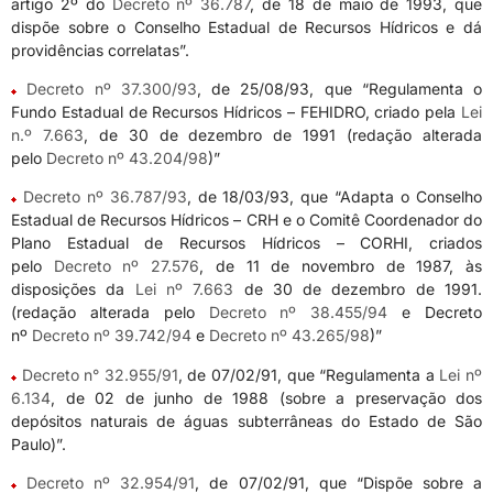
artigo 2º do
Decreto nº 36.787
, de 18 de maio de 1993, que
dispõe sobre o Conselho Estadual de Recursos Hídricos e dá
providências correlatas”.
Decreto nº 37.300/93
, de 25/08/93, que “Regulamenta o
Fundo Estadual de Recursos Hídricos – FEHIDRO, criado pela
Lei
n.º 7.663
, de 30 de dezembro de 1991 (redação alterada
pelo
Decreto nº 43.204/98
)”
Decreto nº 36.787/93
, de 18/03/93, que “Adapta o Conselho
Estadual de Recursos Hídricos – CRH e o Comitê Coordenador do
Plano Estadual de Recursos Hídricos – CORHI, criados
pelo
Decreto nº 27.576
, de 11 de novembro de 1987, às
disposições da
Lei nº 7.663
de 30 de dezembro de 1991.
(redação alterada pelo
Decreto nº 38.455/94
e Decreto
nº
Decreto nº 39.742/94
e
Decreto nº 43.265/98
)”
Decreto n° 32.955/91
, de 07/02/91, que “Regulamenta a
Lei nº
6.134
, de 02 de junho de 1988 (sobre a preservação dos
depósitos naturais de águas subterrâneas do Estado de São
Paulo)”.
Decreto nº 32.954/91
, de 07/02/91, que “Dispõe sobre a