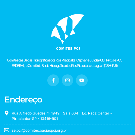
Comitês das Bacias Hidrográficas dos Rios Piracicaba, Capivari e Jundiaí (CBH-PCJ e PCJ
FEDERAL) e Comitê da Bacia Hidrográfica dos Rios Piracicaba e Jaguari (CBH-PJ1)
Endereço
Rua Alfredo Guedes nº 1949 - Sala 604 - Ed. Racz Center -
Piracicaba-SP - 13416-901
se.pcj@comites.baciaspcj.org.br