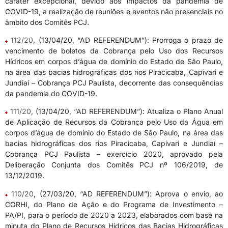
caráter excepcional, devido aos impactos da pandemia de
COVID-19, a realização de reuniões e eventos não presenciais no
âmbito dos Comitês PCJ.
112/20
, (13/04/20, “AD REFERENDUM”): Prorroga o prazo de
vencimento de boletos da Cobrança pelo Uso dos Recursos
Hídricos em corpos d’água de domínio do Estado de São Paulo,
na área das bacias hidrográficas dos rios Piracicaba, Capivari e
Jundiaí – Cobrança PCJ Paulista, decorrente das consequências
da pandemia do COVID-19.
111/20
, (13/04/20, “AD REFERENDUM”): Atualiza o Plano Anual
de Aplicação de Recursos da Cobrança pelo Uso da Água em
corpos d’água de domínio do Estado de São Paulo, na área das
bacias hidrográficas dos rios Piracicaba, Capivari e Jundiaí –
Cobrança PCJ Paulista – exercício 2020, aprovado pela
Deliberação Conjunta dos Comitês PCJ nº 106/2019, de
13/12/2019.
110/20
, (27/03/20, “AD REFERENDUM”): Aprova o envio, ao
CORHI, do Plano de Ação e do Programa de Investimento –
PA/PI, para o período de 2020 a 2023, elaborados com base na
minuta do Plano de Recursos Hídricos das Bacias Hidrográficas