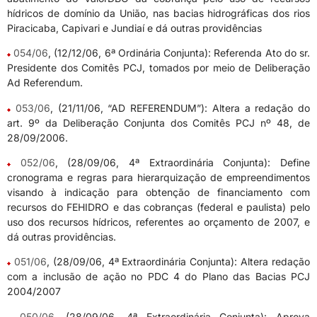
hídricos de domínio da União, nas bacias hidrográficas dos rios
Piracicaba, Capivari e Jundiaí e dá outras providências
054/06
, (12/12/06, 6ª Ordinária Conjunta): Referenda Ato do sr.
Presidente dos Comitês PCJ, tomados por meio de Deliberação
Ad Referendum.
053/06
, (21/11/06, “AD REFERENDUM”): Altera a redação do
art. 9º da Deliberação Conjunta dos Comitês PCJ nº 48, de
28/09/2006.
052/06
, (28/09/06, 4ª Extraordinária Conjunta): Define
cronograma e regras para hierarquização de empreendimentos
visando à indicação para obtenção de financiamento com
recursos do FEHIDRO e das cobranças (federal e paulista) pelo
uso dos recursos hídricos, referentes ao orçamento de 2007, e
dá outras providências.
051/06
, (28/09/06, 4ª Extraordinária Conjunta): Altera redação
com a inclusão de ação no PDC 4 do Plano das Bacias PCJ
2004/2007
050/06
, (28/09/06, 4ª Extraordinária Conjunta): Aprova