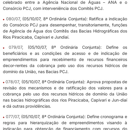
celebrado entre a Agência Nacional de Águas – ANA e o
Consórcio PCJ, com interveniência dos Comitês PCJ.
080/07
, (05/10/07, 8ª Ordinária Conjunta): Ratifica a indicação
do Consórcio PCJ para desempenhar, transitoriamente, funções
de Agência de Água dos Comitês das Bacias Hidrográficas dos
Rios Piracicaba, Capivari e Jundiaí.
079/07
, (05/10/07, 8ª Ordinária Conjunta): Define os
beneficiários e as condições de acesso e de indicação de
empreendimentos para recebimento de recursos financeiros
decor-rentes da cobrança pelo uso dos recursos hídricos de
domínio da União, nas Bacias PCJ.
078/07
, (05/10/07, 8ª Ordinária Conjunta): Aprova propostas de
revisão dos mecanismos e de ratificação dos valores para a
cobrança pelo uso dos recursos hídricos de domínio da União
nas bacias hidrográficas dos rios Piracicaba, Capivari e Jun-diaí
e dá outras providências.
077/07
, (05/10/07, 8ª Ordinária Conjunta): Define cronograma e
regras para hierarquização de empreendimentos visando à
indicação para obtenção de financiamento com recursos do