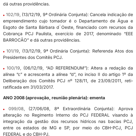
dá outras providências.
102/19
, (13/12/19, 9ª Ordinária Conjunta): Cancela indicação de
empreendimento cujo tomador é o Departamento de Água e
Esgoto de Santa Bárbara d ́Oeste, financiado com recursos da
Cobrança PCJ Paulista, exercício de 2017, denominado “EEE
BARROCÃO” e dá outras providências.
101/19
, (13/12/19, 9ª Ordinária Conjunta): Referenda Atos dos
Presidentes dos Comitês PCJ.
100/19
, (06/12/19, “AD REFERENDUM”): Altera a redação da
alínea “c” e acrescenta a alínea “d”, no inciso II do artigo 1º da
Deliberação dos Comitês PCJ nº 128/11, de 23/09/2011, reti-
ratificada em 31/03/2017.
ANO 2008 (aprovação, reunião plenária): ementa
099/08
, (27/06/08, 8ª Extraordinária Conjunta): Aprova
alteração no Regimento Interno do PCJ FEDERAL visando à
integração da gestão dos recursos hídricos nas bacias PCJ,
entre os estados de MG e SP, por meio do CBH-PCJ, PCJ
FEDERAL e do CBH-PJ.