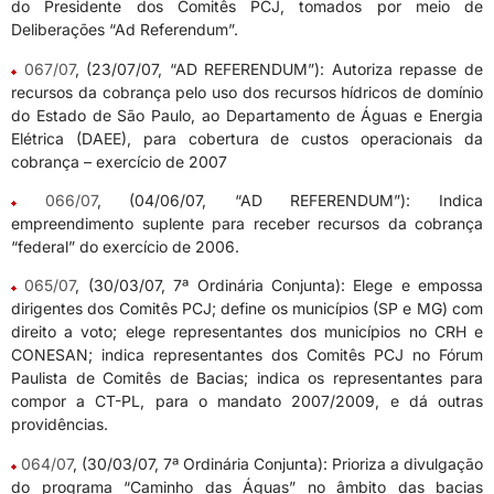
do Presidente dos Comitês PCJ, tomados por meio de
Deliberações “Ad Referendum”.
067/07
, (23/07/07, “AD REFERENDUM”): Autoriza repasse de
recursos da cobrança pelo uso dos recursos hídricos de domínio
do Estado de São Paulo, ao Departamento de Águas e Energia
Elétrica (DAEE), para cobertura de custos operacionais da
cobrança – exercício de 2007
066/07
, (04/06/07, “AD REFERENDUM”): Indica
empreendimento suplente para receber recursos da cobrança
“federal” do exercício de 2006.
065/07
, (30/03/07, 7ª Ordinária Conjunta): Elege e empossa
dirigentes dos Comitês PCJ; define os municípios (SP e MG) com
direito a voto; elege representantes dos municípios no CRH e
CONESAN; indica representantes dos Comitês PCJ no Fórum
Paulista de Comitês de Bacias; indica os representantes para
compor a CT-PL, para o mandato 2007/2009, e dá outras
providências.
064/07
, (30/03/07, 7ª Ordinária Conjunta): Prioriza a divulgação
do programa “Caminho das Águas” no âmbito das bacias