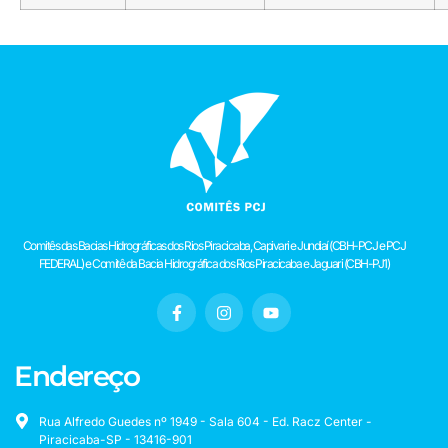
Comitês das Bacias Hidrográficas dos Rios Piracicaba, Capivari e Jundiaí (CBH-PCJ e PCJ
FEDERAL) e Comitê da Bacia Hidrográfica dos Rios Piracicaba e Jaguari (CBH-PJ1)
Endereço
Rua Alfredo Guedes nº 1949 - Sala 604 - Ed. Racz Center -
Piracicaba-SP - 13416-901