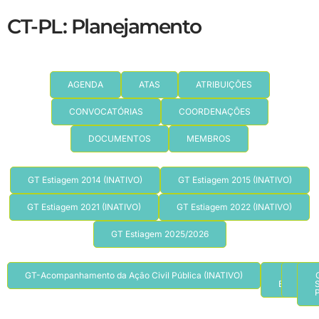
CT-PL: Planejamento
AGENDA
ATAS
ATRIBUIÇÕES
CONVOCATÓRIAS
COORDENAÇÕES
DOCUMENTOS
MEMBROS
GT Estiagem 2014 (INATIVO)
GT Estiagem 2015 (INATIVO)
GT Estiagem 2021 (INATIVO)
GT Estiagem 2022 (INATIVO)
GT Estiagem 2025/2026
GT-Acompanhamento da Ação Civil Pública (INATIVO)
GT
G
Empreend
Inte