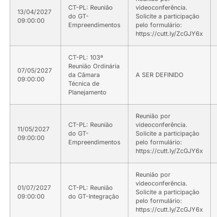
CT-PL: Reunião
videoconferência.
13/04/2027
do GT-
Solicite a participação
09:00:00
Empreendimentos
pelo formulário:
https://cutt.ly/ZcGJY6x
CT-PL: 103ª
Reunião Ordinária
07/05/2027
da Câmara
A SER DEFINIDO
09:00:00
Técnica de
Planejamento
Reunião por
CT-PL: Reunião
videoconferência.
11/05/2027
do GT-
Solicite a participação
09:00:00
Empreendimentos
pelo formulário:
https://cutt.ly/ZcGJY6x
Reunião por
videoconferência.
01/07/2027
CT-PL: Reunião
Solicite a participação
09:00:00
do GT-Integração
pelo formulário:
https://cutt.ly/ZcGJY6x