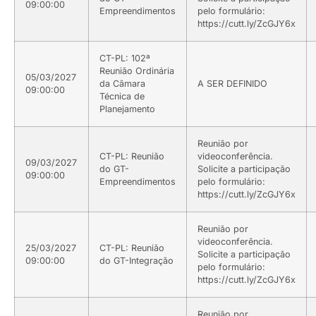
09:00:00
Empreendimentos
pelo formulário:
https://cutt.ly/ZcGJY6x
CT-PL: 102ª
Reunião Ordinária
05/03/2027
da Câmara
A SER DEFINIDO
09:00:00
Técnica de
Planejamento
Reunião por
CT-PL: Reunião
videoconferência.
09/03/2027
do GT-
Solicite a participação
09:00:00
Empreendimentos
pelo formulário:
https://cutt.ly/ZcGJY6x
Reunião por
videoconferência.
25/03/2027
CT-PL: Reunião
Solicite a participação
09:00:00
do GT-Integração
pelo formulário:
https://cutt.ly/ZcGJY6x
Reunião por