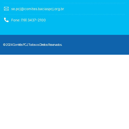
se.pcj@comites.baciaspcj.org.br
Fone: (19) 3437-2100
© 2024 Comitês PCJ. Todos os Direitos Reservados.