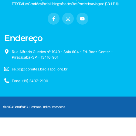
FEDERAL) e Comitê da Bacia Hidrográfica dos Rios Piracicaba e Jaguari (CBH-PJ1)
Endereço
Rua Alfredo Guedes nº 1949 - Sala 604 - Ed. Racz Center -
Piracicaba-SP - 13416-901
se.pcj@comites.baciaspcj.org.br
Fone: (19) 3437-2100
© 2024 Comitês PCJ. Todos os Direitos Reservados.