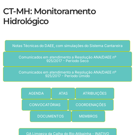
CT-MH: Monitoramento
Hidrológico
Notas Técnicas do DAEE, com simulações do Sistema Cantareira
Comunicados em atendimento a Resolução ANA/DAEE nº
925/2017 - Período Seco
Comunicados em atendimento a Resolução ANA/DAEE nº
925/2017 - Período Úmido
AGENDA
ATAS
ATRIBUIÇÕES
CONVOCATÓRIAS
COORDENAÇÕES
DOCUMENTOS
MEMBROS
GA Limpeza da Calha do Rio Atibainha - INATIVO