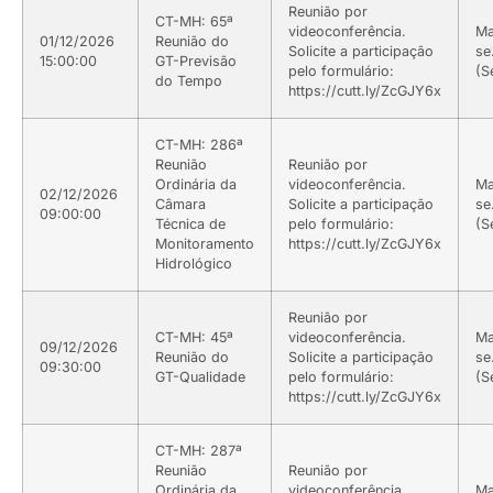
Reunião por
CT-MH: 65ª
videoconferência.
Ma
01/12/2026
Reunião do
Solicite a participação
se
15:00:00
GT-Previsão
pelo formulário:
(S
do Tempo
https://cutt.ly/ZcGJY6x
CT-MH: 286ª
Reunião
Reunião por
Ordinária da
videoconferência.
Ma
02/12/2026
Câmara
Solicite a participação
se
09:00:00
Técnica de
pelo formulário:
(S
Monitoramento
https://cutt.ly/ZcGJY6x
Hidrológico
Reunião por
CT-MH: 45ª
videoconferência.
Ma
09/12/2026
Reunião do
Solicite a participação
se
09:30:00
GT-Qualidade
pelo formulário:
(S
https://cutt.ly/ZcGJY6x
CT-MH: 287ª
Reunião
Reunião por
Ordinária da
videoconferência.
Ma