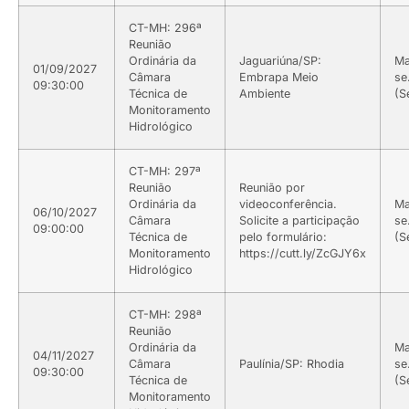
CT-MH: 296ª
Reunião
Ordinária da
Jaguariúna/SP:
Ma
01/09/2027
Câmara
Embrapa Meio
se
09:30:00
Técnica de
Ambiente
(S
Monitoramento
Hidrológico
CT-MH: 297ª
Reunião
Reunião por
Ordinária da
videoconferência.
Ma
06/10/2027
Câmara
Solicite a participação
se
09:00:00
Técnica de
pelo formulário:
(S
Monitoramento
https://cutt.ly/ZcGJY6x
Hidrológico
CT-MH: 298ª
Reunião
Ordinária da
Ma
04/11/2027
Câmara
Paulínia/SP: Rhodia
se
09:30:00
Técnica de
(S
Monitoramento