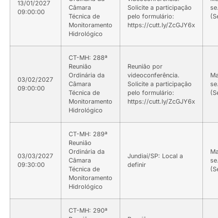
13/01/2027
Câmara
Solicite a participação
se
09:00:00
Técnica de
pelo formulário:
(S
Monitoramento
https://cutt.ly/ZcGJY6x
Hidrológico
CT-MH: 288ª
Reunião
Reunião por
Ordinária da
videoconferência.
Ma
03/02/2027
Câmara
Solicite a participação
se
09:00:00
Técnica de
pelo formulário:
(S
Monitoramento
https://cutt.ly/ZcGJY6x
Hidrológico
CT-MH: 289ª
Reunião
Ordinária da
Ma
03/03/2027
Jundiaí/SP: Local a
Câmara
se
09:30:00
definir
Técnica de
(S
Monitoramento
Hidrológico
CT-MH: 290ª