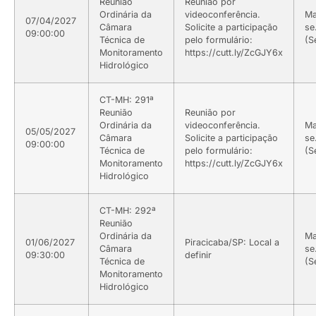
Reunião
Reunião por
Ordinária da
videoconferência.
Ma
07/04/2027
Câmara
Solicite a participação
se
09:00:00
Técnica de
pelo formulário:
(S
Monitoramento
https://cutt.ly/ZcGJY6x
Hidrológico
CT-MH: 291ª
Reunião
Reunião por
Ordinária da
videoconferência.
Ma
05/05/2027
Câmara
Solicite a participação
se
09:00:00
Técnica de
pelo formulário:
(S
Monitoramento
https://cutt.ly/ZcGJY6x
Hidrológico
CT-MH: 292ª
Reunião
Ordinária da
Ma
01/06/2027
Piracicaba/SP: Local a
Câmara
se
09:30:00
definir
Técnica de
(S
Monitoramento
Hidrológico