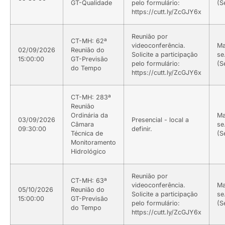
GT-Qualidade
pelo formulário:
(S
https://cutt.ly/ZcGJY6x
Reunião por
CT-MH: 62ª
videoconferência.
Ma
02/09/2026
Reunião do
Solicite a participação
se
15:00:00
GT-Previsão
pelo formulário:
(S
do Tempo
https://cutt.ly/ZcGJY6x
CT-MH: 283ª
Reunião
Ordinária da
Ma
03/09/2026
Presencial - local a
Câmara
se
09:30:00
definir.
Técnica de
(S
Monitoramento
Hidrológico
Reunião por
CT-MH: 63ª
videoconferência.
Ma
05/10/2026
Reunião do
Solicite a participação
se
15:00:00
GT-Previsão
pelo formulário:
(S
do Tempo
https://cutt.ly/ZcGJY6x