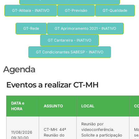
GT-Atibaia - INATIVO
GT-Previsão
GT-Qualidade
GT-Rede
GT Aprimoramento 2021 - INATIVO
GT Cantareira - INATIVO
GT Condicionantes SABESP - INATIVO
Agenda
Eventos a realizar CT-MH
DATA e
ASSUNTO
LOCAL
C
HORA
Reunião por
CT-MH: 44ª
videoconferência.
Ma
11/08/2026
Reunião do
Solicite a participação
se
09:30:00