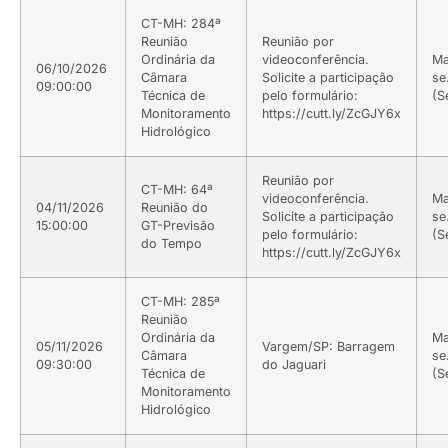
CT-MH: 284ª
Reunião
Reunião por
Ordinária da
videoconferência.
Ma
06/10/2026
Câmara
Solicite a participação
se
09:00:00
Técnica de
pelo formulário:
(S
Monitoramento
https://cutt.ly/ZcGJY6x
Hidrológico
Reunião por
CT-MH: 64ª
videoconferência.
Ma
04/11/2026
Reunião do
Solicite a participação
se
15:00:00
GT-Previsão
pelo formulário:
(S
do Tempo
https://cutt.ly/ZcGJY6x
CT-MH: 285ª
Reunião
Ordinária da
Ma
05/11/2026
Vargem/SP: Barragem
Câmara
se
09:30:00
do Jaguari
Técnica de
(S
Monitoramento
Hidrológico