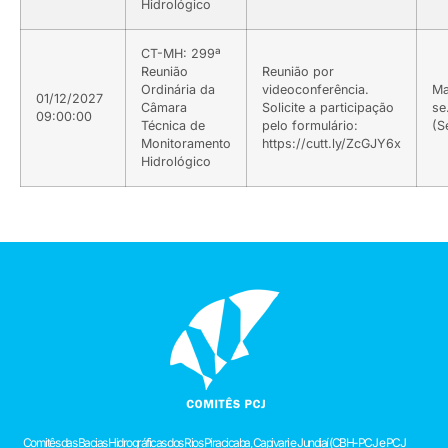
Hidrológico
CT-MH: 299ª
Reunião
Reunião por
Ordinária da
videoconferência.
Ma
01/12/2027
Câmara
Solicite a participação
se
09:00:00
Técnica de
pelo formulário:
(S
Monitoramento
https://cutt.ly/ZcGJY6x
Hidrológico
Comitês das Bacias Hidrográficas dos Rios Piracicaba, Capivari e Jundiaí (CBH-PCJ e PCJ