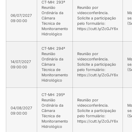
CT-MH: 293ª
Reunião
Reunião por
Ordinária da
videoconferência.
Ma
06/07/2027
Câmara
Solicite a participação
se
09:00:00
Técnica de
pelo formulário:
(S
Monitoramento
https://cutt.ly/ZcGJY6x
Hidrológico
CT-MH: 294ª
Reunião
Reunião por
Ordinária da
videoconferência.
Ma
14/07/2027
Câmara
Solicite a participação
se
09:00:00
Técnica de
pelo formulário:
(S
Monitoramento
https://cutt.ly/ZcGJY6x
Hidrológico
CT-MH: 295ª
Reunião
Reunião por
Ordinária da
videoconferência.
Ma
04/08/2027
Câmara
Solicite a participação
se
09:00:00
Técnica de
pelo formulário:
(S
Monitoramento
https://cutt.ly/ZcGJY6x
Hidrológico