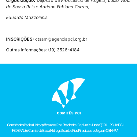
Organização:
Dejanira de Franceschi de Angelis, Lúcia Vidor
de Sousa Reis e Adriana Fabiana Correa,
Eduardo Mazzolenis
INSCRIÇÕES:
ctsam@agenciapcj.
org.br
Outras Informações: (19) 3526-4184
Comitês das Bacias Hidrográficas dos Rios Piracicaba, Capivari e Jundiaí (CBH-PCJ e PCJ
FEDERAL) e Comitê da Bacia Hidrográfica dos Rios Piracicaba e Jaguari (CBH-PJ1)