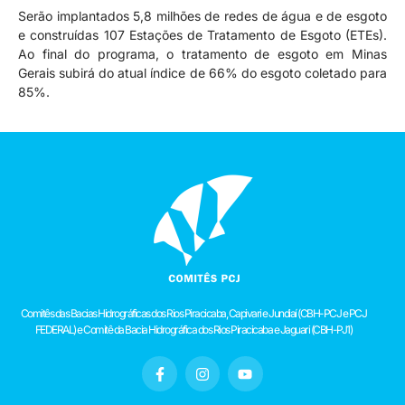
Serão implantados 5,8 milhões de redes de água e de esgoto
e construídas 107 Estações de Tratamento de Esgoto (ETEs).
Ao final do programa, o tratamento de esgoto em Minas
Gerais subirá do atual índice de 66% do esgoto coletado para
85%.
Comitês das Bacias Hidrográficas dos Rios Piracicaba, Capivari e Jundiaí (CBH-PCJ e PCJ
FEDERAL) e Comitê da Bacia Hidrográfica dos Rios Piracicaba e Jaguari (CBH-PJ1)