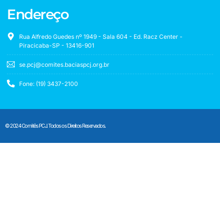
Endereço
Rua Alfredo Guedes nº 1949 - Sala 604 - Ed. Racz Center -
Piracicaba-SP - 13416-901
se.pcj@comites.baciaspcj.org.br
Fone: (19) 3437-2100
© 2024 Comitês PCJ. Todos os Direitos Reservados.