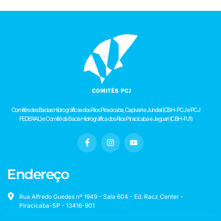
Comitês das Bacias Hidrográficas dos Rios Piracicaba, Capivari e Jundiaí (CBH-PCJ e PCJ
FEDERAL) e Comitê da Bacia Hidrográfica dos Rios Piracicaba e Jaguari (CBH-PJ1)
Endereço
Rua Alfredo Guedes nº 1949 - Sala 604 - Ed. Racz Center -
Piracicaba-SP - 13416-901