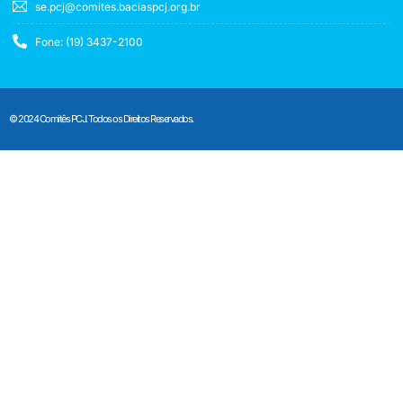
se.pcj@comites.baciaspcj.org.br
Fone: (19) 3437-2100
© 2024 Comitês PCJ. Todos os Direitos Reservados.