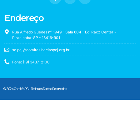
Endereço
Rua Alfredo Guedes nº 1949 - Sala 604 - Ed. Racz Center -
Piracicaba-SP - 13416-901
se.pcj@comites.baciaspcj.org.br
Fone: (19) 3437-2100
© 2024 Comitês PCJ. Todos os Direitos Reservados.