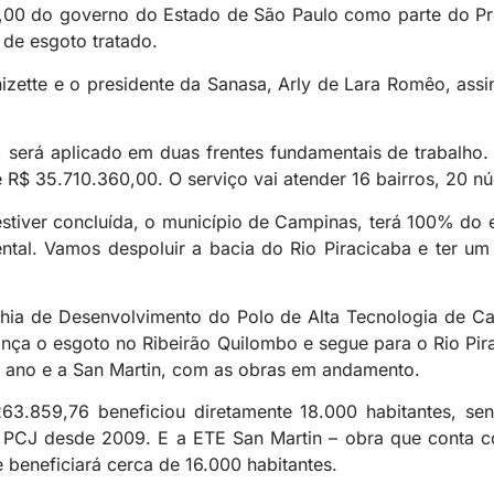
9,00 do governo do Estado de São Paulo como parte do P
 de esgoto tratado.
zette e o presidente da Sanasa, Arly de Lara Romêo, assi
s, será aplicado em duas frentes fundamentais de trabalh
R$ 35.710.360,00. O serviço vai atender 16 bairros, 20 núcl
stiver concluída, o município de Campinas, terá 100% do e
l. Vamos despoluir a bacia do Rio Piracicaba e ter um 
hia de Desenvolvimento do Polo de Alta Tecnologia de Cam
ança o esgoto no Ribeirão Quilombo e segue para o Rio Pi
e ano e a San Martin, com as obras em andamento.
3.859,76 beneficiou diretamente 18.000 habitantes, se
s PCJ desde 2009. E a ETE San Martin – obra que conta c
beneficiará cerca de 16.000 habitantes.