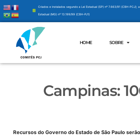
Criados e instalados segundo a Lei Estadual (SP) nº 7.663/91 (CBH-PCJ); a
Estadual (MG) nº 13.199/99 (CBH-PJ1)
HOME
SOBRE
Campinas: 10
Recursos do Governo do Estado de São Paulo serã