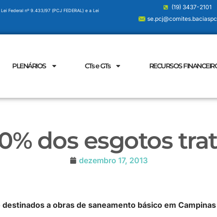
(19) 3437-2101
 Lei Federal nº 9.433/97 (PCJ FEDERAL) e a Lei
se.pcj@comites.baciaspcj
PLENÁRIOS
CTs e GTs
RECURSOS FINANCEIR
0% dos esgotos trat
dezembro 17, 2013
o destinados a obras de saneamento básico em Campinas