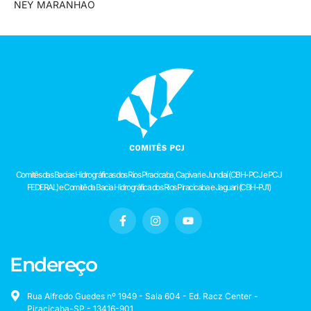
NEY MARANHÃO
Comitês das Bacias Hidrográficas dos Rios Piracicaba, Capivari e Jundiaí (CBH-PCJ e PCJ
FEDERAL) e Comitê da Bacia Hidrográfica dos Rios Piracicaba e Jaguari (CBH-PJ1)
Endereço
Rua Alfredo Guedes nº 1949 - Sala 604 - Ed. Racz Center -
Piracicaba-SP - 13416-901