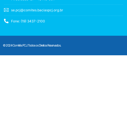
se.pcj@comites.baciaspcj.org.br
Fone: (19) 3437-2100
© 2024 Comitês PCJ. Todos os Direitos Reservados.