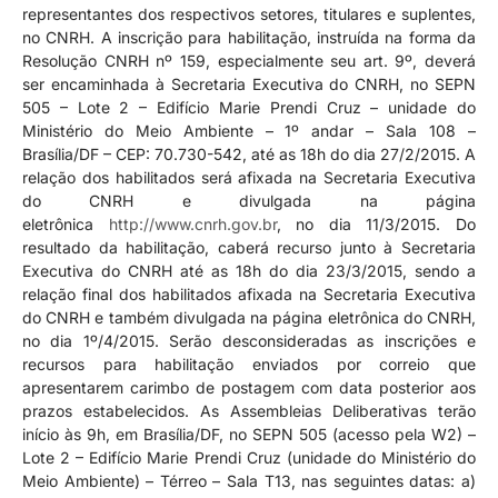
representantes dos respectivos setores, titulares e suplentes,
no CNRH. A inscrição para habilitação, instruída na forma da
Resolução CNRH nº 159, especialmente seu art. 9º, deverá
ser encaminhada à Secretaria Executiva do CNRH, no SEPN
505 – Lote 2 – Edifício Marie Prendi Cruz – unidade do
Ministério do Meio Ambiente – 1º andar – Sala 108 –
Brasília/DF – CEP: 70.730-542, até as 18h do dia 27/2/2015. A
relação dos habilitados será afixada na Secretaria Executiva
do CNRH e divulgada na página
eletrônica
http://www.cnrh.gov.br
, no dia 11/3/2015. Do
resultado da habilitação, caberá recurso junto à Secretaria
Executiva do CNRH até as 18h do dia 23/3/2015, sendo a
relação final dos habilitados afixada na Secretaria Executiva
do CNRH e também divulgada na página eletrônica do CNRH,
no dia 1º/4/2015. Serão desconsideradas as inscrições e
recursos para habilitação enviados por correio que
apresentarem carimbo de postagem com data posterior aos
prazos estabelecidos. As Assembleias Deliberativas terão
início às 9h, em Brasília/DF, no SEPN 505 (acesso pela W2) –
Lote 2 – Edifício Marie Prendi Cruz (unidade do Ministério do
Meio Ambiente) – Térreo – Sala T13, nas seguintes datas: a)