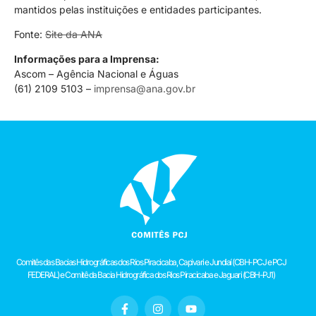
mantidos pelas instituições e entidades participantes.
Fonte:
Site da ANA
Informações para a Imprensa:
Ascom – Agência Nacional e Águas
(61) 2109 5103 –
imprensa@ana.gov.br
Comitês das Bacias Hidrográficas dos Rios Piracicaba, Capivari e Jundiaí (CBH-PCJ e PCJ
FEDERAL) e Comitê da Bacia Hidrográfica dos Rios Piracicaba e Jaguari (CBH-PJ1)