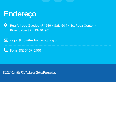
Endereço
Rua Alfredo Guedes nº 1949 - Sala 604 - Ed. Racz Center -
Piracicaba-SP - 13416-901
se.pcj@comites.baciaspcj.org.br
Fone: (19) 3437-2100
© 2024 Comitês PCJ. Todos os Direitos Reservados.