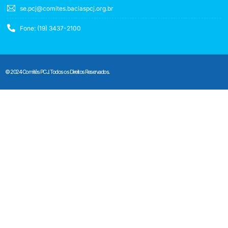
se.pcj@comites.baciaspcj.org.br
Fone: (19) 3437-2100
© 2024 Comitês PCJ. Todos os Direitos Reservados.