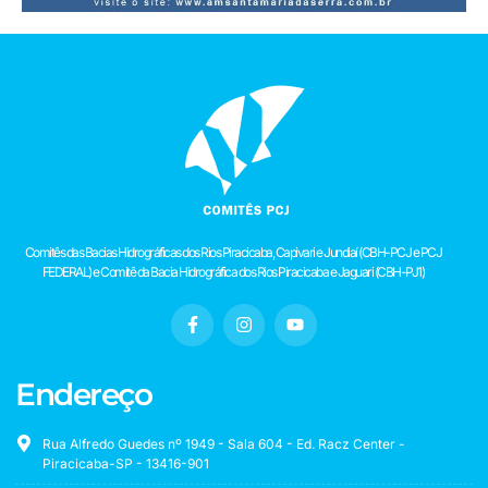
Comitês das Bacias Hidrográficas dos Rios Piracicaba, Capivari e Jundiaí (CBH-PCJ e PCJ
FEDERAL) e Comitê da Bacia Hidrográfica dos Rios Piracicaba e Jaguari (CBH-PJ1)
Endereço
Rua Alfredo Guedes nº 1949 - Sala 604 - Ed. Racz Center -
Piracicaba-SP - 13416-901