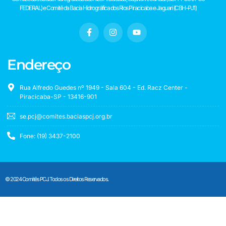
FEDERAL) e Comitê da Bacia Hidrográfica dos Rios Piracicaba e Jaguari (CBH-PJ1)
Endereço
Rua Alfredo Guedes nº 1949 - Sala 604 - Ed. Racz Center -
Piracicaba-SP - 13416-901
se.pcj@comites.baciaspcj.org.br
Fone: (19) 3437-2100
© 2024 Comitês PCJ. Todos os Direitos Reservados.