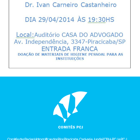
Comitês das Bacias Hidrográficas dos Rios Piracicaba, Capivari e Jundiaí (CBH-PCJ e PCJ