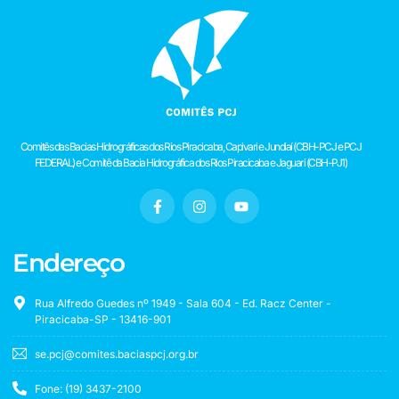
Comitês das Bacias Hidrográficas dos Rios Piracicaba, Capivari e Jundiaí (CBH-PCJ e PCJ
FEDERAL) e Comitê da Bacia Hidrográfica dos Rios Piracicaba e Jaguari (CBH-PJ1)
Endereço
Rua Alfredo Guedes nº 1949 - Sala 604 - Ed. Racz Center -
Piracicaba-SP - 13416-901
se.pcj@comites.baciaspcj.org.br
Fone: (19) 3437-2100