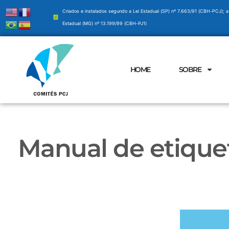
Criados e instalados segundo a Lei Estadual (SP) nº 7.663/91 (CBH-PCJ); a
Estadual (MG) nº 13.199/99 (CBH-PJ1)
HOME
SOBRE
Manual de etiquet