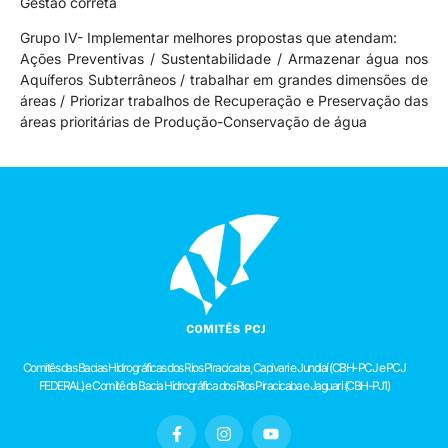
Gestão correta
Grupo IV- Implementar melhores propostas que atendam:
Ações Preventivas / Sustentabilidade / Armazenar água nos
Aquíferos Subterrâneos / trabalhar em grandes dimensões de
áreas / Priorizar trabalhos de Recuperação e Preservação das
áreas prioritárias de Produção-Conservação de água
Comitês das Bacias Hidrográficas dos Rios Piracicaba, Capivari e Jundiaí (CBH-PCJ e PCJ
FEDERAL) e Comitê da Bacia Hidrográfica dos Rios Piracicaba e Jaguari (CBH-PJ1)