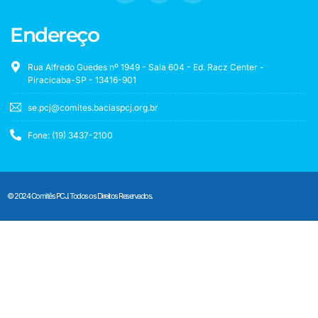
Endereço
Rua Alfredo Guedes nº 1949 - Sala 604 - Ed. Racz Center -
Piracicaba-SP - 13416-901
se.pcj@comites.baciaspcj.org.br
Fone: (19) 3437-2100
© 2024 Comitês PCJ. Todos os Direitos Reservados.