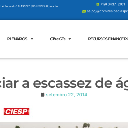
(19) 3437-2101
 Lei Federal nº 9.433/97 (PCJ FEDERAL) e a Lei
se.pcj@comites.baciaspcj
PLENÁRIOS
CTs e GTs
RECURSOS FINANCEIR
ar a escassez de ág
setembro 22, 2014