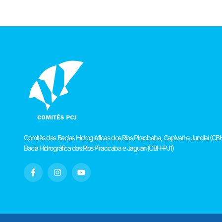
Comitês das Bacias Hidrográficas dos Rios Piracicaba, Capivari e Jundiaí 
Bacia Hidrográfica dos Rios Piracicaba e Jaguari (CBH-PJ1)