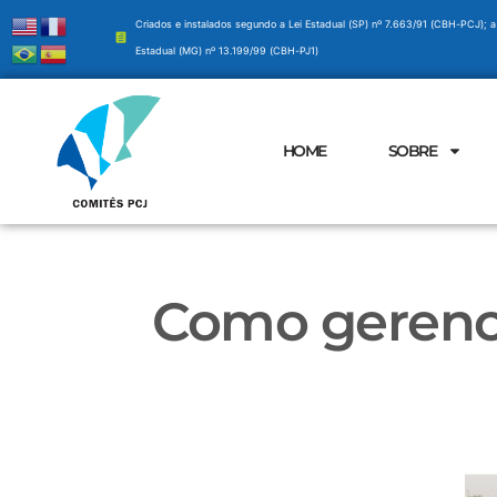
Criados e instalados segundo a Lei Estadual (SP) nº 7.663/91 (CBH-PCJ); a
Estadual (MG) nº 13.199/99 (CBH-PJ1)
HOME
SOBRE
Como gerenci