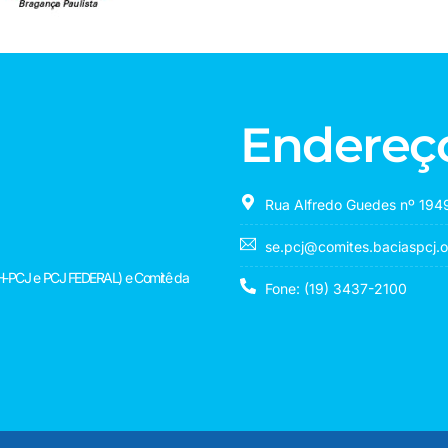
Endereç
Rua Alfredo Guedes nº 1949
se.pcj@comites.baciaspcj.o
(CBH-PCJ e PCJ FEDERAL) e Comitê da
Fone: (19) 3437-2100