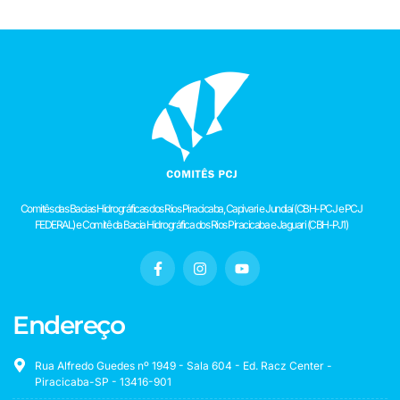
Comitês das Bacias Hidrográficas dos Rios Piracicaba, Capivari e Jundiaí (CBH-PCJ e PCJ
FEDERAL) e Comitê da Bacia Hidrográfica dos Rios Piracicaba e Jaguari (CBH-PJ1)
Endereço
Rua Alfredo Guedes nº 1949 - Sala 604 - Ed. Racz Center -
Piracicaba-SP - 13416-901