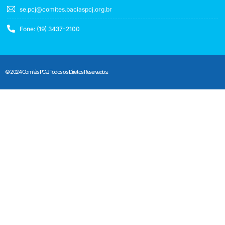
se.pcj@comites.baciaspcj.org.br
Fone: (19) 3437-2100
© 2024 Comitês PCJ. Todos os Direitos Reservados.