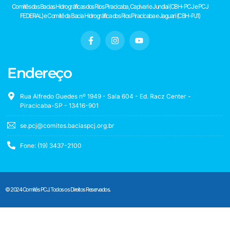
Comitês das Bacias Hidrográficas dos Rios Piracicaba, Capivari e Jundiaí (CBH-PCJ e PCJ
FEDERAL) e Comitê da Bacia Hidrográfica dos Rios Piracicaba e Jaguari (CBH-PJ1)
Endereço
Rua Alfredo Guedes nº 1949 - Sala 604 - Ed. Racz Center -
Piracicaba-SP - 13416-901
se.pcj@comites.baciaspcj.org.br
Fone: (19) 3437-2100
© 2024 Comitês PCJ. Todos os Direitos Reservados.