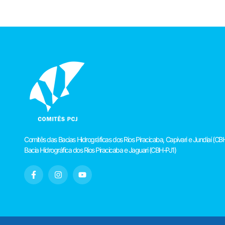
Comitês das Bacias Hidrográficas dos Rios Piracicaba, Capivari e Jundiaí 
Bacia Hidrográfica dos Rios Piracicaba e Jaguari (CBH-PJ1)