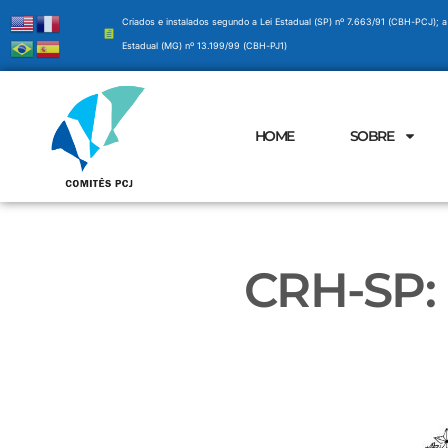
Criados e instalados segundo a Lei Estadual (SP) nº 7.663/91 (CBH-PCJ); a
Estadual (MG) nº 13.199/99 (CBH-PJ1)
HOME
SOBRE
CRH-SP: 