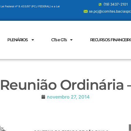
(19) 3437-2101
 Lei Federal nº 9.433/97 (PCJ FEDERAL) e a Lei
se.pcj@comites.baciaspcj
PLENÁRIOS
CTs e GTs
RECURSOS FINANCEIR
Reunião Ordinária –
novembro 27, 2014