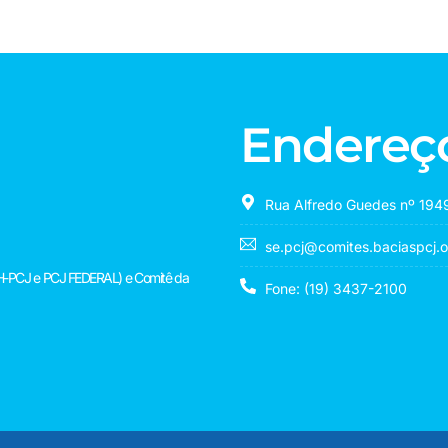
Endereç
Rua Alfredo Guedes nº 1949
se.pcj@comites.baciaspcj.o
(CBH-PCJ e PCJ FEDERAL) e Comitê da
Fone: (19) 3437-2100