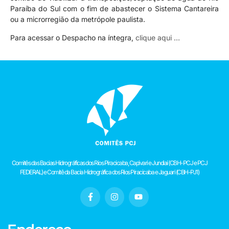
Paraíba do Sul com o fim de abastecer o Sistema Cantareira
ou a microrregião da metrópole paulista.
Para acessar o Despacho na íntegra,
clique aqui …
Comitês das Bacias Hidrográficas dos Rios Piracicaba, Capivari e Jundiaí (CBH-PCJ e PCJ
FEDERAL) e Comitê da Bacia Hidrográfica dos Rios Piracicaba e Jaguari (CBH-PJ1)