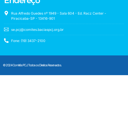
Endereço
Rua Alfredo Guedes nº 1949 - Sala 604 - Ed. Racz Center -
Piracicaba-SP - 13416-901
se.pcj@comites.baciaspcj.org.br
Fone: (19) 3437-2100
© 2024 Comitês PCJ. Todos os Direitos Reservados.