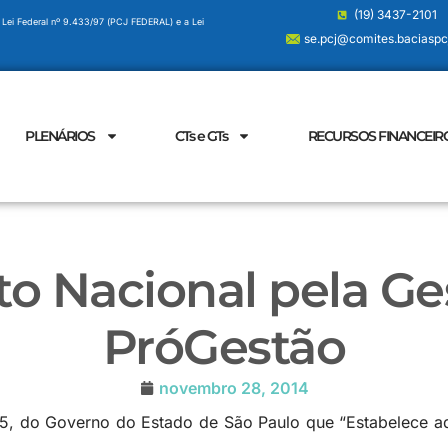
(19) 3437-2101
 Lei Federal nº 9.433/97 (PCJ FEDERAL) e a Lei
se.pcj@comites.baciaspcj
PLENÁRIOS
CTs e GTs
RECURSOS FINANCEIR
to Nacional pela Ge
PróGestão
novembro 28, 2014
895, do Governo do Estado de São Paulo que “Estabelece a