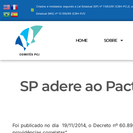
Criados e instalados segundo a Lei Estadual (SP) nº 7.663/91 (CBH-PCJ); a
Estadual (MG) nº 13.199/99 (CBH-PJ1)
HOME
SOBRE
SP adere ao Pac
Foi publicado no dia 19/11/2014, o Decreto nº 60.
providências correlatas”.