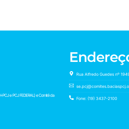
Endereç
Rua Alfredo Guedes nº 1949
se.pcj@comites.baciaspcj.o
(CBH-PCJ e PCJ FEDERAL) e Comitê da
Fone: (19) 3437-2100