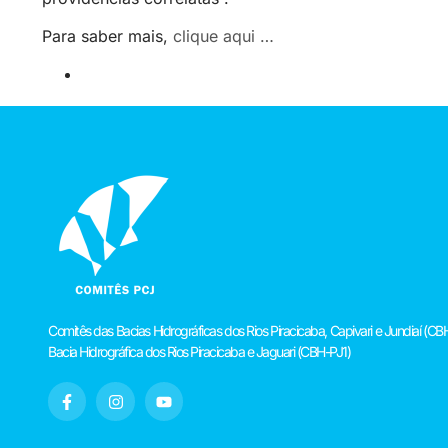
Para saber mais,
clique aqui …
Comitês das Bacias Hidrográficas dos Rios Piracicaba, Capivari e Jundiaí 
Bacia Hidrográfica dos Rios Piracicaba e Jaguari (CBH-PJ1)