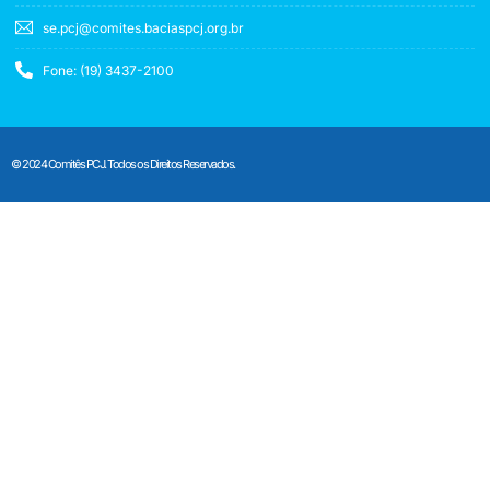
se.pcj@comites.baciaspcj.org.br
Fone: (19) 3437-2100
© 2024 Comitês PCJ. Todos os Direitos Reservados.