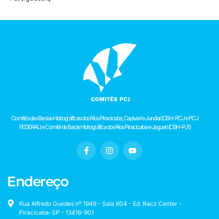
Comitês das Bacias Hidrográficas dos Rios Piracicaba, Capivari e Jundiaí (CBH-PCJ e PCJ
FEDERAL) e Comitê da Bacia Hidrográfica dos Rios Piracicaba e Jaguari (CBH-PJ1)
Endereço
Rua Alfredo Guedes nº 1949 - Sala 604 - Ed. Racz Center -
Piracicaba-SP - 13416-901