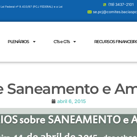
(19) 3437-2101
 Lei Federal nº 9.433/97 (PCJ FEDERAL) e a Lei
se.pcj@comites.baciaspcj
PLENÁRIOS
CTs e GTs
RECURSOS FINANCEIR
e Saneamento e Amb
abril 6, 2015