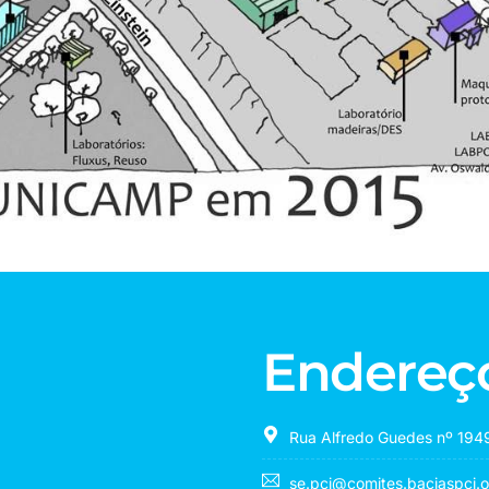
Endereç
Rua Alfredo Guedes nº 1949
se.pcj@comites.baciaspcj.o