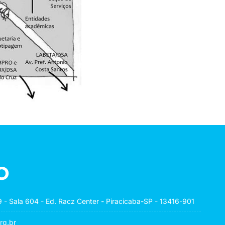
o
 - Sala 604 - Ed. Racz Center - Piracicaba-SP - 13416-901
rg.br