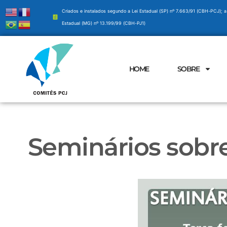
Criados e instalados segundo a Lei Estadual (SP) nº 7.663/91 (CBH-PCJ); a
Estadual (MG) nº 13.199/99 (CBH-PJ1)
HOME
SOBRE
Seminários sobr