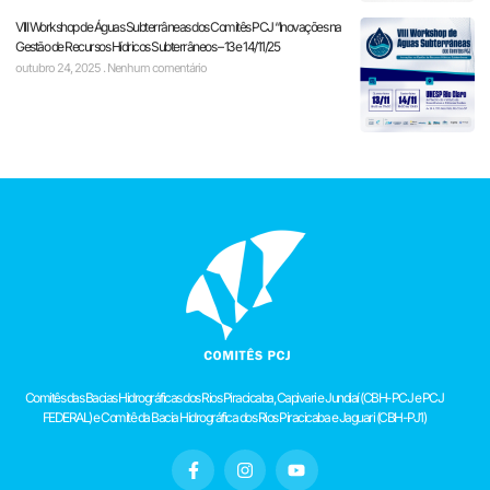
VIII Workshop de Águas Subterrâneas dos Comitês PCJ “Inovações na
Gestão de Recursos Hídricos Subterrâneos – 13 e 14/11/25
outubro 24, 2025
Nenhum comentário
Comitês das Bacias Hidrográficas dos Rios Piracicaba, Capivari e Jundiaí (CBH-PCJ e PCJ
FEDERAL) e Comitê da Bacia Hidrográfica dos Rios Piracicaba e Jaguari (CBH-PJ1)