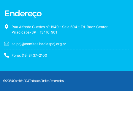
Endereço
Rua Alfredo Guedes nº 1949 - Sala 604 - Ed. Racz Center -
Piracicaba-SP - 13416-901
se.pcj@comites.baciaspcj.org.br
Fone: (19) 3437-2100
© 2024 Comitês PCJ. Todos os Direitos Reservados.