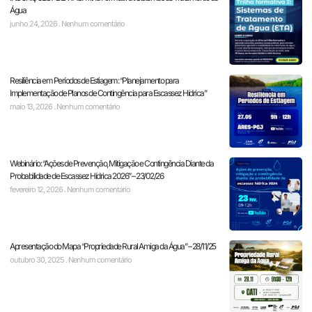
Água
junho 24, 2026
Nenhum comentário
Resiliência em Períodos de Estiagem: “Planejamento para
Implementação de Planos de Contingência para Escassez Hídrica”
maio 13, 2026
Nenhum comentário
Webinário: “Ações de Prevenção, Mitigação e Contingência Diante da
Probabilidade de Escassez Hídrica 2026” – 23/02/26
fevereiro 12, 2026
Nenhum comentário
Apresentação do Mapa “Propriedade Rural Amiga da Água” – 28/11/25
outubro 30, 2025
Nenhum comentário