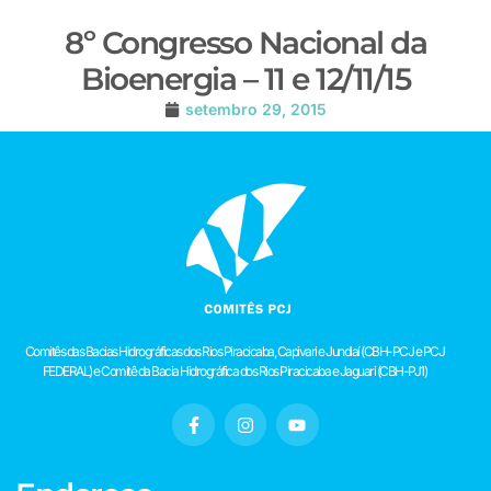
8º Congresso Nacional da
Bioenergia – 11 e 12/11/15
setembro 29, 2015
Comitês das Bacias Hidrográficas dos Rios Piracicaba, Capivari e Jundiaí (CBH-PCJ e PCJ
FEDERAL) e Comitê da Bacia Hidrográfica dos Rios Piracicaba e Jaguari (CBH-PJ1)