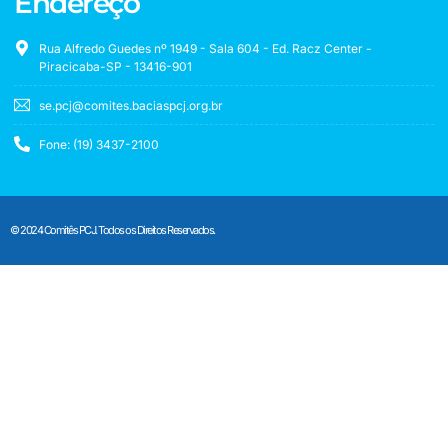
Endereço
Rua Alfredo Guedes nº 1949 - Sala 604 - Ed. Racz Center -
Piracicaba-SP - 13416-901
se.pcj@comites.baciaspcj.org.br
Fone: (19) 3437-2100
© 2024 Comitês PCJ. Todos os Direitos Reservados.