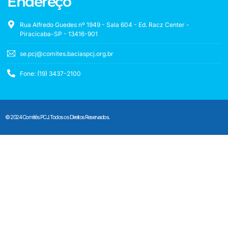
Endereço
Rua Alfredo Guedes nº 1949 - Sala 604 - Ed. Racz Center -
Piracicaba-SP - 13416-901
se.pcj@comites.baciaspcj.org.br
Fone: (19) 3437-2100
© 2024 Comitês PCJ. Todos os Direitos Reservados.