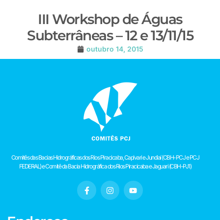
III Workshop de Águas
Subterrâneas – 12 e 13/11/15
outubro 14, 2015
Comitês das Bacias Hidrográficas dos Rios Piracicaba, Capivari e Jundiaí (CBH-PCJ e PCJ
FEDERAL) e Comitê da Bacia Hidrográfica dos Rios Piracicaba e Jaguari (CBH-PJ1)