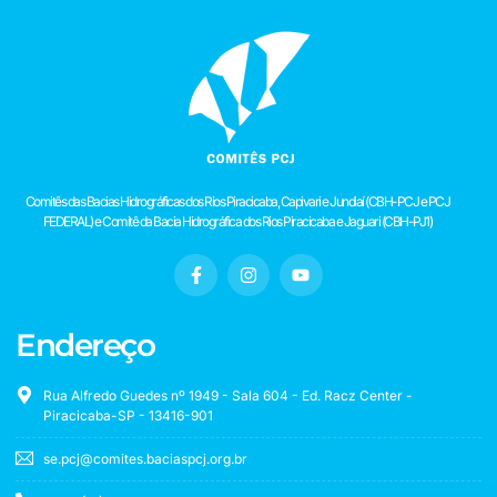
Comitês das Bacias Hidrográficas dos Rios Piracicaba, Capivari e Jundiaí (CBH-PCJ e PCJ
FEDERAL) e Comitê da Bacia Hidrográfica dos Rios Piracicaba e Jaguari (CBH-PJ1)
Endereço
Rua Alfredo Guedes nº 1949 - Sala 604 - Ed. Racz Center -
Piracicaba-SP - 13416-901
se.pcj@comites.baciaspcj.org.br