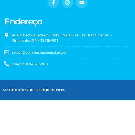
Endereço
Rua Alfredo Guedes nº 1949 - Sala 604 - Ed. Racz Center -
Piracicaba-SP - 13416-901
se.pcj@comites.baciaspcj.org.br
Fone: (19) 3437-2100
© 2024 Comitês PCJ. Todos os Direitos Reservados.