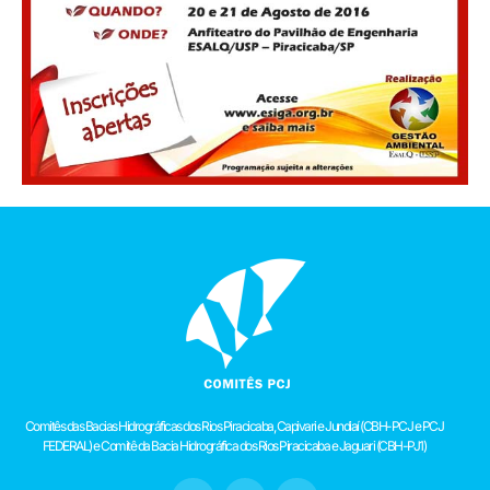
Comitês das Bacias Hidrográficas dos Rios Piracicaba, Capivari e Jundiaí (CBH-PCJ e PCJ
FEDERAL) e Comitê da Bacia Hidrográfica dos Rios Piracicaba e Jaguari (CBH-PJ1)