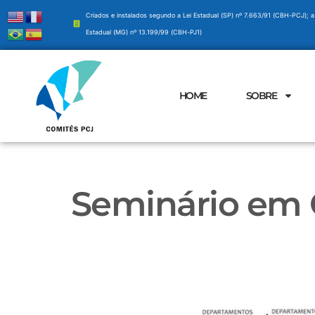
Criados e instalados segundo a Lei Estadual (SP) nº 7.663/91 (CBH-PCJ); a
Estadual (MG) nº 13.199/99 (CBH-PJ1)
HOME
SOBRE
Seminário em 