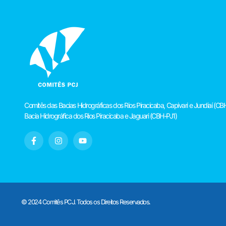
Comitês das Bacias Hidrográficas dos Rios Piracicaba, Capivari e Jundiaí 
Bacia Hidrográfica dos Rios Piracicaba e Jaguari (CBH-PJ1)
© 2024 Comitês PCJ. Todos os Direitos Reservados.