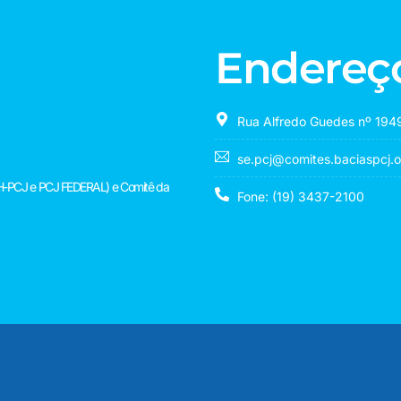
Endereç
Rua Alfredo Guedes nº 1949
se.pcj@comites.baciaspcj.o
(CBH-PCJ e PCJ FEDERAL) e Comitê da
Fone: (19) 3437-2100