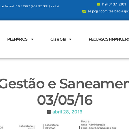
(19) 3437-2101
 Lei Federal nº 9.433/97 (PCJ FEDERAL) e a Lei
se.pcj@comites.baciaspcj
PLENÁRIOS
CTs e GTs
RECURSOS FINANCEIR
Gestão e Saneamen
03/05/16
abril 28, 2016