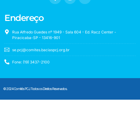
Endereço
Rua Alfredo Guedes nº 1949 - Sala 604 - Ed. Racz Center -
Piracicaba-SP - 13416-901
se.pcj@comites.baciaspcj.org.br
Fone: (19) 3437-2100
© 2024 Comitês PCJ. Todos os Direitos Reservados.