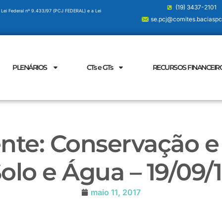
(19) 3437-2101
 Lei Federal nº 9.433/97 (PCJ FEDERAL) e a Lei
se.pcj@comites.baciaspcj
PLENÁRIOS
CTs e GTs
RECURSOS FINANCEIR
te: Conservação e
olo e Água – 19/09/
maio 11, 2017