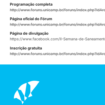
Programação completa
http://www.foruns.unicamp.br/
foruns/index.php?idAr
Página oficial do Fórum
http://www.foruns.unicamp.br/
foruns/index.php?idAr
Página de divulgação
https://www.facebook.com/II-
Semana-de-Saneament
Inscrição gratuita
http://www.foruns.unicamp.br/
foruns/index.php?idAr