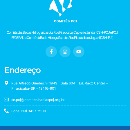
Comitês das Bacias Hidrográficas dos Rios Piracicaba, Capivari e Jundiaí (CBH-PCJ e PCJ
FEDERAL) e Comitê da Bacia Hidrográfica dos Rios Piracicaba e Jaguari (CBH-PJ1)
Endereço
Rua Alfredo Guedes nº 1949 - Sala 604 - Ed. Racz Center -
Piracicaba-SP - 13416-901
se.pcj@comites.baciaspcj.org.br
Fone: (19) 3437-2100