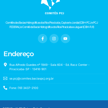
Comitês das Bacias Hidrográficas dos Rios Piracicaba, Capivari e Jundiaí (CBH-PCJ e PCJ
FEDERAL) e Comitê da Bacia Hidrográfica dos Rios Piracicaba e Jaguari (CBH-PJ1)
Endereço
Rua Alfredo Guedes nº 1949 - Sala 604 - Ed. Racz Center -
Piracicaba-SP - 13416-901
se.pcj@comites.baciaspcj.org.br
Fone: (19) 3437-2100