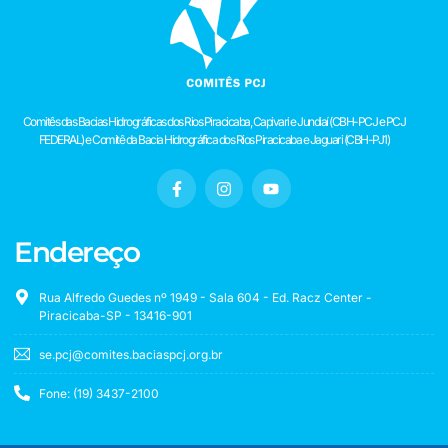
Comitês das Bacias Hidrográficas dos Rios Piracicaba, Capivari e Jundiaí (CBH-PCJ e PCJ
FEDERAL) e Comitê da Bacia Hidrográfica dos Rios Piracicaba e Jaguari (CBH-PJ1)
Endereço
Rua Alfredo Guedes nº 1949 - Sala 604 - Ed. Racz Center -
Piracicaba-SP - 13416-901
se.pcj@comites.baciaspcj.org.br
Fone: (19) 3437-2100