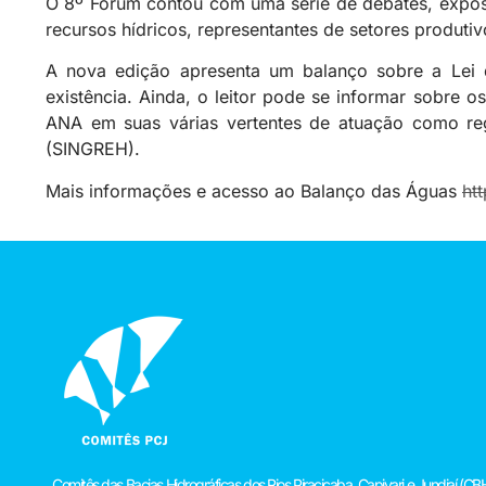
O 8º Fórum contou com uma série de debates, exposiç
recursos hídricos, representantes de setores produtiv
A nova edição apresenta um balanço sobre a Lei d
existência. Ainda, o leitor pode se informar sobre 
ANA em suas várias vertentes de atuação como reg
(SINGREH).
Mais informações e acesso ao Balanço das Águas
ht
Comitês das Bacias Hidrográficas dos Rios Piracicaba, Capivari e Jundiaí 