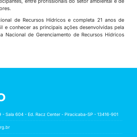
ipantes, entre profissionais do setor ambiental e de
ores.
cional de Recursos Hídricos e completa 21 anos de
il e conhecer as principais ações desenvolvidas pela
ma Nacional de Gerenciamento de Recursos Hídricos
o
 - Sala 604 - Ed. Racz Center - Piracicaba-SP - 13416-901
rg.br