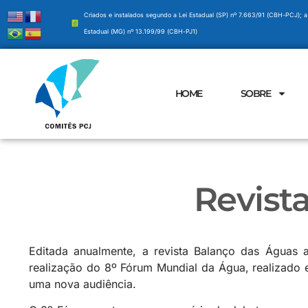
Criados e instalados segundo a Lei Estadual (SP) nº 7.663/91 (CBH-PCJ); a
Estadual (MG) nº 13.199/99 (CBH-PJ1)
HOME
SOBRE
Revist
Editada anualmente, a revista Balanço das Águas 
realização do 8º Fórum Mundial da Água, realizado e
uma nova audiência.