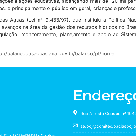
ões e ações educativas, alcançando mais de 120 mil partic
os, e principalmente o público em geral, crianças e profess
as Águas (Lei nº 9.433/97), que instituiu a Política Na
os avanços na área da gestão dos recursos hídricos no Bras
ulação, monitoramento, planejamento e apoio ao Siste
tp://balancodasaguas.ana.gov.br/balanco/pt/home
Endereç
Rua Alfredo Guedes nº 1949
se.pcj@comites.baciaspcj.o
(CBH-PCJ e PCJ FEDERAL) e Comitê da