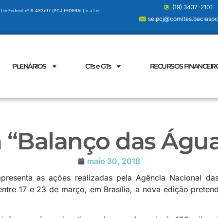
(19) 3437-2101
 Lei Federal nº 9.433/97 (PCJ FEDERAL) e a Lei
se.pcj@comites.baciaspcj
PLENÁRIOS
CTs e GTs
RECURSOS FINANCEIR
a “Balanço das Água
maio 30, 2018
apresenta as ações realizadas pela Agência Nacional d
ntre 17 e 23 de março, em Brasília, a nova edição preten