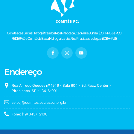
Comitês das Bacias Hidrográficas dos Rios Piracicaba, Capivari e Jundiaí (CBH-PCJ e PCJ
FEDERAL) e Comitê da Bacia Hidrográfica dos Rios Piracicaba e Jaguari (CBH-PJ1)
Endereço
Rua Alfredo Guedes nº 1949 - Sala 604 - Ed. Racz Center -
Piracicaba-SP - 13416-901
se.pcj@comites.baciaspcj.org.br
Fone: (19) 3437-2100